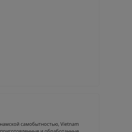
тнамской самобытностью, Vietnam
но приготовленные и обработанные