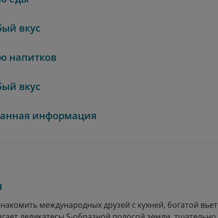
бый вкус
ю напитков
бый вкус
занная информация
ы
знакомить международных друзей с кухней, богатой вье
длагает деликатесы S-образной полосой земли, тщатель