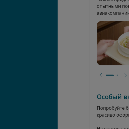
опытными пов
авиакомпании
Особый в
Попробуйте бл
красиво офор
На внутренних