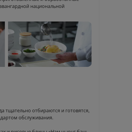
 авангардной национальной
юда тщательно отбираются и готовятся,
ндартом обслуживания.
жках и рисовые блины «Нэм ныонг бань