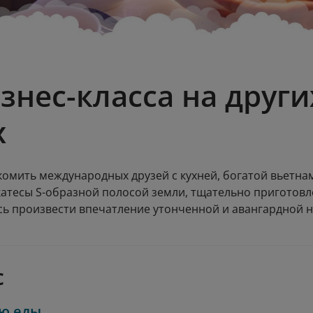
знес-класса на друг
х
омить международных друзей с кухней, богатой вьетнам
катесы S-образной полосой земли, тщательно пригото
сь произвести впечатление утонченной и авангардной
c
ю еды