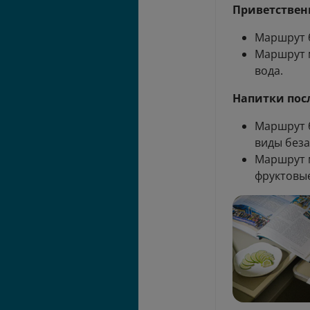
Приветствен
Маршрут б
Маршрут м
вода.
Напитки пос
Маршрут б
виды беза
Маршрут м
фруктовые