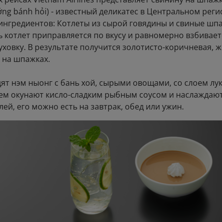
ng bánh hỏi) - известный деликатес в Центральном реги
ингредиентов: Котлеты из сырой говядины и свиные шп
ь котлет приправляется по вкусу и равномерно взбивае
духовку. В результате получится золотисто-коричневая, 
 на шпажках.
дят нэм ныонг с бань хой, сырыми овощами, со слоем 
тем окунают кисло-сладким рыбным соусом и наслаждают
ей, его можно есть на завтрак, обед или ужин.