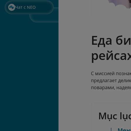
Чат с NEO
Еда би
рейса
С миссией познак
предлагает дели
поварами, надея
Mục lụ
Мен