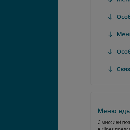
Осо
Мен
Осо
Свя
Меню ед
С миссией по
Airlines пре