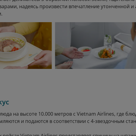
арами, надеясь произвести впечатление утонченной и
.
кус
юда на высоте 10.000 метров с Vietnam Airlines, где бл
мляются и подаются в соответствии с 4-звездочным ста
 рейсах Vietnam Airlines представляет свинину на шпа