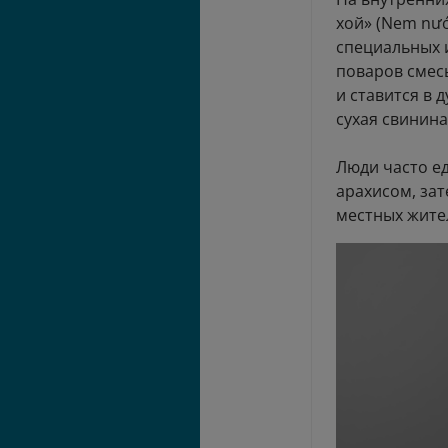
хой» (Nem nướ
специальных 
поваров смес
и ставится в 
сухая свинина
Люди часто е
арахисом, за
местных жител