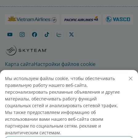
Карта сайта
Настройки файлов cookie
Мы используем файлы cookie, чтобы обеспечивать
правильную работу нашего веб-сайта,
персонализировать рекламные объявления и другие
материалы, обеспечивать работу функций
социальных сетей и анализировать сетевой трафик.
Мы также предоставляем информацию об
© 2025 Vietnam Airlines JSC – Все права
использовании вами нашего веб-сайта своим
защищены
партнерам по социальным сетям, рекламе и
АО Вьетнамские Авиалинии - улица Нгуен Шон
аналитическим системам.
200, Боде, Ханой, Вьетнам