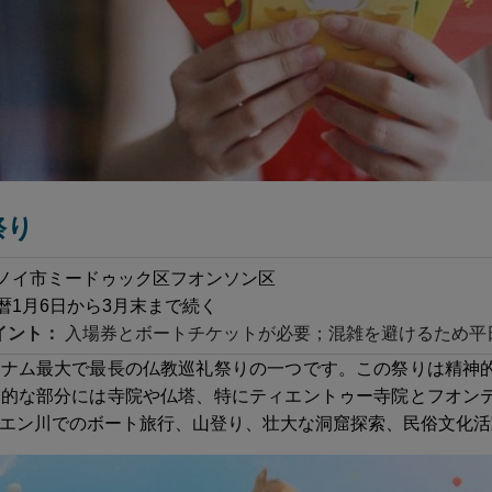
祭り
ノイ市ミードゥック区フオンソン区
暦1月6日から3月末まで続く
イント：
入場券とボートチケットが必要；混雑を避けるため平
トナム最大で最長の仏教巡礼祭りの一つです。この祭りは精神
式的な部分には寺院や仏塔、特にティエントゥー寺院とフオン
エン川でのボート旅行、山登り、壮大な洞窟探索、民俗文化活