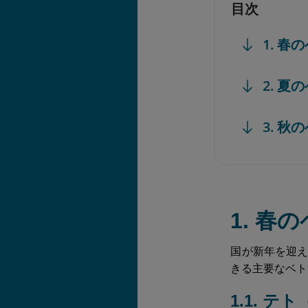
目次
1. 春
2. 夏
3. 秋
1. 春
国が新年を迎
きる主要なベト
1.1. テ