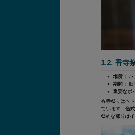
1.2. 香寺
場所：
ハ
期間：
旧
重要なポ
香寺祭りはベ
ています。儀
祭的な部分はイ