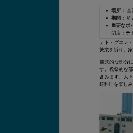
場所：
全
期間：
約
重要なポ
閉店；テ
テト・グエン
繁栄を祈り、家
儀式的な部分
す。祝祭的な
含みます。人
統料理を楽しみ