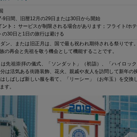
国
7-9日間、旧暦12月の29日または30日から開始
イント：
サービスが制限される場合があります；フライト/ホ
トの30日と1日の旅行は避ける
・ダン、または旧正月は、国で最も祝われ期待される祭りです
族の再会と先祖を敬う機会として機能することです。
には先祖崇拝の儀式、「ソンダット」（初詣）、「ハイロック
部分は活気ある街路装飾、花火、親戚や友人を訪問して新年の
々はしばしば新しい服を着て、「リーシー」（お年玉）を交換
ます。