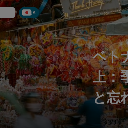
JA
ベト
上：
と忘