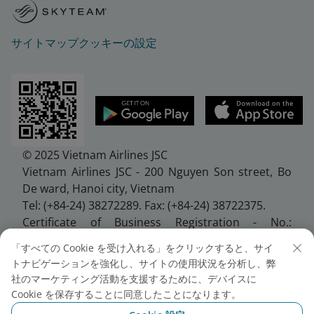
サイトマップ
クッキーの設定
© 2025 Vietnam Airlines JSC
Vietnam Airlines JSC - 200 Nguyen Son street, Bo
De ward, Hanoi city, Vietnam
Tel: (+84-24) 38272289. Fax: (+84-24) 38722375.
Certificate of Business Registration - No.:
0100107518, Initial registration made on 30 June
「すべての Cookie を受け入れる」をクリックすると、サイ
2010, the 10th registration of changes made on 24
トナビゲーションを強化し、サイトの使用状況を分析し、弊
July 2025.
社のマーケティング活動を支援するために、デバイスに
Cookie を保存することに同意したことになります。
日本支社