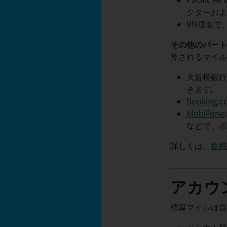
Pacific
クターお
VN便名で
その他のパート
算されるマイ
大規模銀
きます;
Booking.
MobiFone
などで、
詳しくは、
提
アカウ
積算マイルは