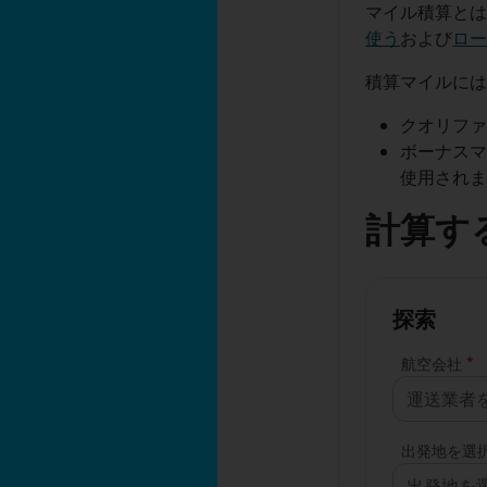
マイル積算と
使う
および
ロ
積算マイルに
クオリファ
ボーナスマ
使用され
計算す
探索
*
航空会社
運送業者
出発地を選
出発地を