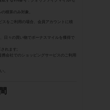
ir（K6）が運航するVN番号：クオリファイグマイル/セ
ルの積算のみ対象。
ビスをご利用の場合、会員アカウントに積
い、日々の買い物でボーナスマイルを獲得で
されます;
提携会社でのショッピングサービスのご利用
さい。
間