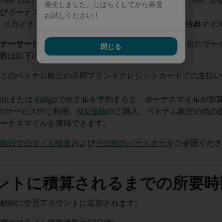
 Airlines（BL）、VASCO（0V）、Cambodia Angkor A
発生しました。しばらくしてから再度
よびボーナスマイルを獲得できます。
お試しください！
、スカイチーム非加盟航空会社が運航するフライト：特典マイ
ナーサービスでのご利用:
ベトナム航空の提携航空会社のサー
閉じる
ル数は以下のとおりです。
行とのベトナム航空の共同ブランドクレジットカードでの支払
com
または
Kaligo
でホテルを予約すると、ボーナスマイルが加算
のサービスのご利用、
MIC保険
のご購入、ベトナム航空の他の
ボーナスマイルを獲得できます。
携銀行でのマイル積算
および
その他のパートナー
をご参照くだ
ントに積算されるまでの所要時
自動的に会員アカウントに追加されます。