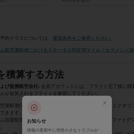
る予約クラスについては、
運賃条件をご参照ください
。
ナム航空運航便におけるステータス判定用マイル／セグメント
を積算する方法
よび提携航空会社:
会員アカウントには、フライト完了後に積
イルが加算されるフライトを参照してください。
空運航便(VN番号はベトナム航空が運航するフライト): クオ
得できます。
ム加盟航空会社が運航するVN番号の国際線：クオリファイグ
お知らせ
す。
情報の更新中に突然小さなトラブルが