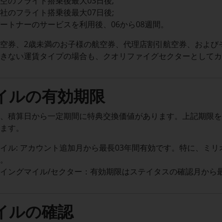
空のフライト搭乗後最大03日後;
社のフライト搭乗後最大07日後;
ートナーのサービスを利用後、06から08週間。
空券、2歳未満のお子様の航空券、代理店割引航空券、および
できない運賃タイプの場合も、クオリファイグセクターとして
イルの有効期限
は、積算日から一定期間に特典交換価値があります。上記期限
ります。
イル: アカウント追加月から最長03年間有効です。特に、ミリ
す。
イングマイル/セクター：有効期限はステイタスの確認月から最
イルの確認