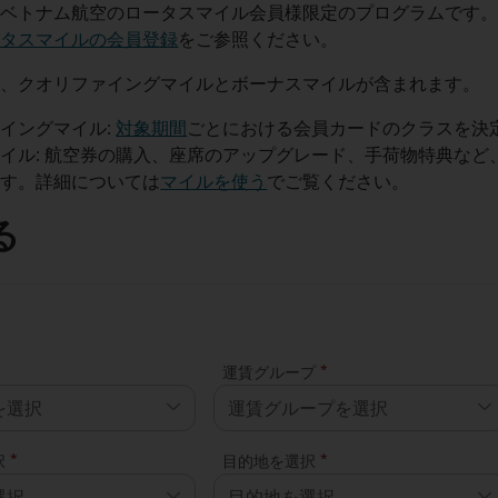
はベトナム航空のロータスマイル会員様限定のプログラムです
ータスマイルの会員登録
をご参照ください。
は、クオリファイングマイルとボーナスマイルが含まれます。
イングマイル:
対象期間
ごとにおける会員カードのクラスを決
イル: 航空券の購入、座席のアップグレード、手荷物特典な
ます。詳細については
マイルを使う
でご覧ください。
る
*
運賃グループ
を選択
運賃グループを選択
*
*
択
目的地を選択
選択
目的地を選択