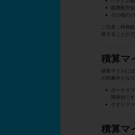
ベトナム航
提携航空会
その他のパ
ご注意：特典航
算することが
積算マ
積算マイルに
の対象外とな
ボーナスマ
間有効で
クオリファ
積算マ