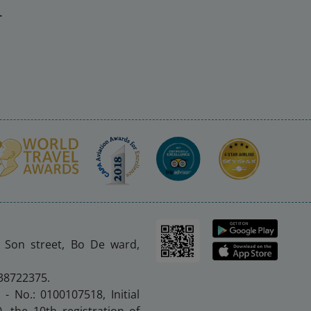
ー
n Son street, Bo De ward,
 38722375.
 - No.: 0100107518, Initial