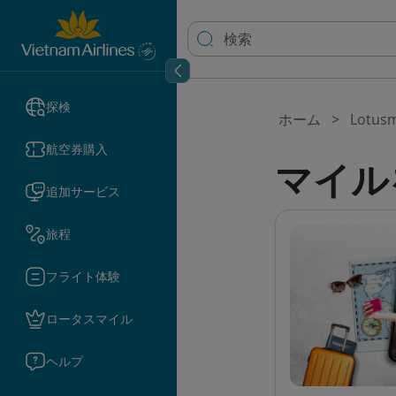
探検
ホーム
Lotusm
航空券購入
マイル
追加サービス
旅程
フライト体験
ロータスマイル
ヘルプ