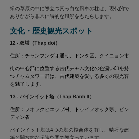
緑の草原の中に際立つ真っ白な風車の柱は、現代的で
ありながら非常に詩的な風景をもたらします。
文化・歴史観光スポット
12 - 双塔（Thap doi）
住所：チャンフンダオ通り、ドンダ区、クイニョン市
街の中心部に位置する古代チャム文化の色濃い印を持
つチャムタワー群は、古代建築を愛する多くの観光客
を魅了します。
13 - バインイット塔（Thap Banh It）
住所：フオックヒエップ村、トゥイフオック県、ビン
ディン省
バインイット塔は4つの塔の複合体を有し、精巧な建
築と開放的な丘陵空間で際立っています。