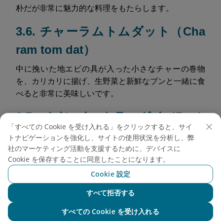
朴だが非常に魅力的な料理をもたらします。
3.6. チャーラムトムダット（Cha
ram tom dat）
中に挽いた地エビの具が入った小さなチャーの巻物
を、カリカリに揚げ、生野菜と新鮮なブンと一緒に食
べると非常に美味しいです。
3.7. バインイットラーガイ（Banh
「すべての Cookie を受け入れる」をクリックすると、サイ
it la gai）
トナビゲーションを強化し、サイトの使用状況を分析し、弊
社のマーケティング活動を支援するために、デバイスに
これはクイニョンの伝統的なケーキで、まろやかな甘
Cookie を保存することに同意したことになります。
み、ラーガイから作られた柔らかく弾力のある黒い皮
Cookie 設定
で際立っています。中身は緑豆やココナッツの具で、
素朴なバナナの葉で包まれています。
すべて拒否する
NEO chat
すべての Cookie を受け入れる