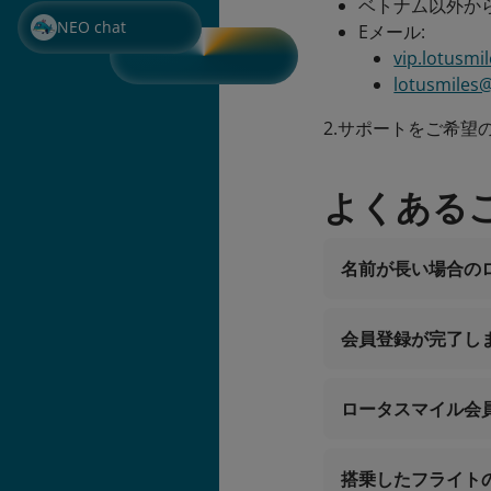
ベトナム以外からのお
NEO chat
Eメール:
vip.lotusmi
lotusmiles
2.サポートをご希望
よくある
名前が長い場合の
会員登録が完了し
営業時間24時
ベトナムからのお
ベトナム以外から
ロータスマイル会
Eメール:
vip.lotu
lotusmil
搭乗したフライト