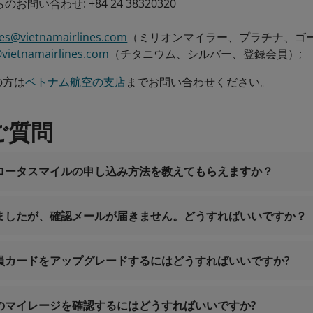
問い合わせ: +84 24 38320320
les@vietnamairlines.com
（ミリオンマイラー、プラチナ、ゴー
@vietnamairlines.com
（チタニウム、シルバー、登録会員）;
の方は
ベトナム航空の支店
までお問い合わせください。
ご質問
ロータスマイルの申し込み方法を教えてもらえますか？
ましたが、確認メールが届きません。どうすればいいですか？
間365日
問い合わせ: 1900 1800
のお問い合わせ: +84 24 38320320
員カードをアップグレードするにはどうすればいいですか?
noreply.lotusmiles@info.vie
smiles@vietnamairlines.com
（ミリオンマイラー、プラチナ、
es@vietnamairlines.com
（チタニウム、シルバー、登録会員
のマイレージを確認するにはどうすればいいですか?
会員レ