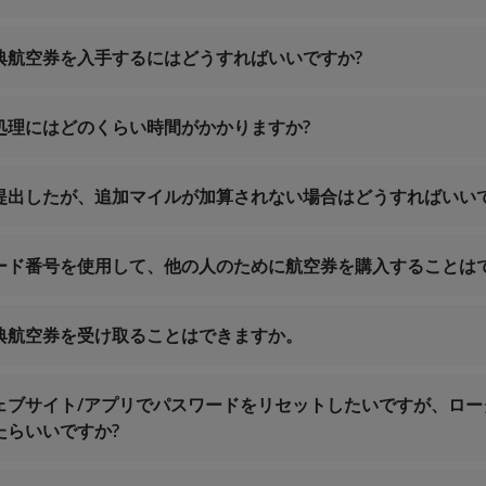
マイル積算
典航空券を入手するにはどうすればいいですか?
パートナーからカードをア
間365日
更
問い合わせ: 1900 1800
処理にはどのくらい時間がかかりますか?
のお問い合わせ: +84 24 38320320
smiles@vietnamairlines.com
（ミリオンマイラー、プラチナ、
提出したが、追加マイルが加算されない場合はどうすればいいで
提携会社特典申請書
es@vietnamairlines.com
（チタニウム、シルバー、登録会員
es@vietnamairlines.com
（ミリオンマイラー、プラチナ、ゴール
ietnamairlines.com
（チタニウム、シルバー、登録会員）: 出
ード番号を使用して、他の人のために航空券を購入することはで
にてご確認ください。
間365日
典航空券を受け取ることはできますか。
問い合わせ: 1900 1800
のお問い合わせ: +84 24 38320320
マイルを特典航空券に交換
ェブサイト/アプリでパスワードをリセットしたいですが、ロー
smiles@vietnamairlines.com
（ミリオンマイラー、プラチナ、
たらいいですか?
es@vietnamairlines.com
（チタニウム、シルバー、登録会員）
望の方は
ベトナム航空の支店
までお問い合わせください。