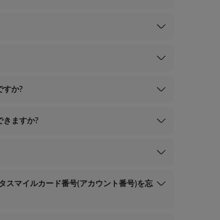
マイル購入
ップグレード
ゴールド会員）
すか?
）
ド会員）: 出発日から2営業日以内。
発日から3営業日以内。
きますか?
タスマイルカード番号(アカウント番号)を忘
ゴールド会員）;
;