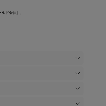
ルド会員）;
tnamairlines.com
ゴールド会員）
）
ベル獲得条件