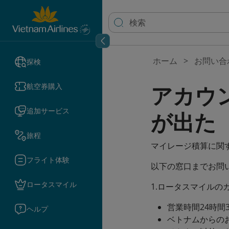
ホーム
お問い合
探検
アカウ
航空券購入
追加サービス
が出た
旅程
マイレージ積算に関
フライト体験
以下の窓口までお問
ロータスマイル
1.ロータスマイルの
営業時間24時間3
ヘルプ
ベトナムからのお問