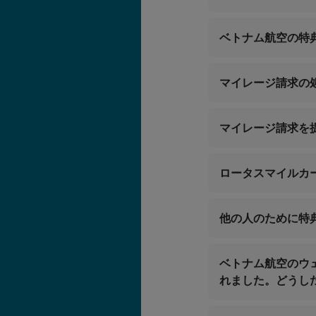
ベトナム航空の特
営業時間24時
カードレベル変
ベトナムからのお
マイレージ請求の
ベトナム以外から
Eメール:
vip.lotu
マイレージ請求を
特典申請書
lotusmil
vip.lotusmil
lotusmiles@v
ロータスマイルカ
マイルを使う
営業時間24時
他の人のために特
ベトナムからのお
ベトナム以外から
Eメール:
ベトナム航空のウ
vip.lotu
れました。どうし
lotusmil
2.サポートをご希