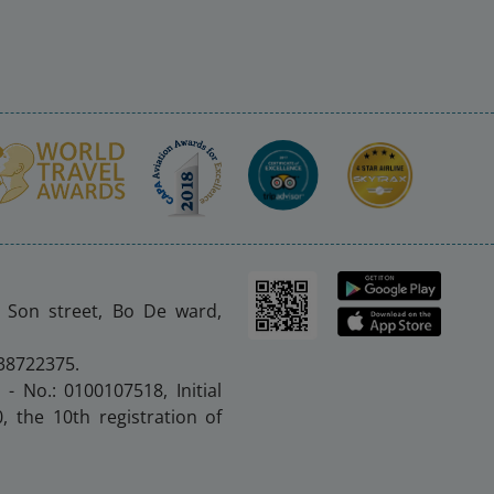
n Son street, Bo De ward,
 38722375.
 - No.: 0100107518, Initial
 the 10th registration of