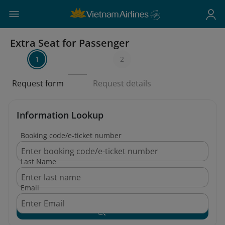
Extra Seat for Passenger
1
2
Request form
Request details
Information Lookup
Booking code/e-ticket number
Last Name
Email
Search