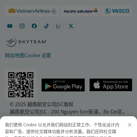
网站地图
Cookie 设置
© 2025 越南航空公司JSC版权
越南航空公司JSC - 200 Nguyen Son街道，Bo De区，
河内市，越南
我们使用 Cookie 以允许我们网站的正常工作、个性化设计内
电话：(+84-24) 38272289。传真：（+ 84-24）
容和广告、提供社交媒体功能并分析流量。我们还同社交媒
38722375。