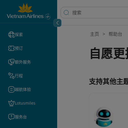
主页
帮助台
探索
自愿更
预订
额外服务
行程
支持其他主
越航体验
Lotusmiles
服务台