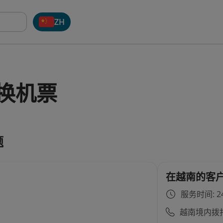
ZH
换机票
题
在越南的客
服务时间: 24
越南境内拨打