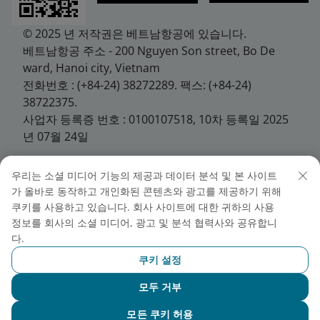
© 2025 년 저작권은 베트남항공에 있습니다.
베트남항공 주소 - 200 Nguyen Son street, Bo De
ward, Hanoi city, Vietnam
전화번호 : (+84-24) 38272289. 팩스: (+84-24)
38722375.
사업자 등록증 번호 : 0100107518, 10차 등록일 2025
년 07월 24일
우리는 소셜 미디어 기능의 제공과 데이터 분석 및 본 사이트
가 올바로 동작하고 개인화된 콘텐츠와 광고를 제공하기 위해
© 베트남 항공 / 한국지사장: 응우엔 후이 득
쿠키를 사용하고 있습니다. 회사 사이트에 대한 귀하의 사용
2019년 저작권은 베트남항공에 있으며, 무단 복제를 불
정보를 회사의 소셜 미디어, 광고 및 분석 협력사와 공유합니
허합니다. 베트남 항공 / 한국지사장: 응우엔 후이 득
다.
주소: 서울특별시 중구 서소문로 89 순화빌딩 9층 TEL:
쿠키 설정
(02) 1577-9908 / Fax: (02) 757-8921
사업자등록번호: 110-84-02232 / 통신판매업신고: 제
모두 거부
2008-서울중구-0425호
NEO와 채팅하기
모든 쿠키 허용