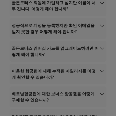
골든로터스 회원에 가입하고 싶지만 이름이 너
무 깁니다. 어떻게 해야 합니까?
성공적으로 계정을 등록했지만 확인 이메일을
받지 못한 경우 어떻게 해야 합니까?
연중무휴 24시간 운영.
베트남 국내 전화: 1900 1800
골든로터스 멤버십 카드를 업그레이드하려면 어
베트남 국제 전화: +84 24 38320320
떻게 해야 합니까?
noreply.lotusmiles@info.vietnamairlines.com
이메일:
Vip.lotusmiles@vietnamairlines.com
(백만마일, 플래티넘, 골드 회원)
이용한 항공편에 대해 누적된 마일리지를 어떻
Lotusmiles@vietnamairlines.com
자격 기준
(티
게 확인할 수 있습니까?
탄, 실버, 등록회원)
비행 마일
계산
마일리지를 구매
베트남항공편에 대한 보너스 항공권을 어떻게
구매할 수 있습니까?
연중무휴 24시간 운영;
파트