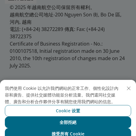
© 2025 年越南航空公司保留所有權利。
越南航空總公司地址-200 Nguyen Son 街, Bo De 區,
河內, 越南
電話: (+84-24) 38272289 傳真: Fax: (+84-24)
38722375
Certificate of Business Registration - No.:
0100107518, Initial registration made on 30 June
2010, the 10th registration of changes made on 24
July 2025.
我們使用 Cookie 以允許我們網站的正常工作、個性化設計內
越南航空台北分公司
容和廣告、提供社交媒體功能並分析流量。我們還同社交媒
體、廣告和分析合作夥伴分享有關您使用我們網站的信息。
地址: 10458台北市中山區松江路146號7樓
Cookie 设置
電話: +886 2 25678286
全部拒絕
傳真: +886 2 25677286
與NEO聊天
接受所有 Cookie