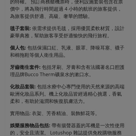
的特權。 預訂商務艙機票時，便利設施套裝包含在票
價中，將為飛行時間超過 4 小時的航班的旅客提供，
為旅客提供舒適、高級、奢華的體驗。
毯子套裝:
依需求提供毛毯，採用優質柔軟材質，設計
豪華典雅，幫助旅客享受舒適愉快的飛行旅程。
個人包:
包括保濕口紅、乳液、眼罩、降噪耳塞、襪子
和棉拖鞋等個人衛生用品。
牙齒衛生套件:
包括牙刷、牙膏和含有法國著名口腔護
理品牌Bucco Therm礦泉水的漱口水。
化妝品套裝:
包括水療中心專門使用的天然來源的高端
歐洲化妝品系列。機上化妝品皆經過精心挑選，香氣
柔和，有助於滋潤和恢復肌膚活力。
實用物品: 衣架、芳香精油、裝飾鮮花等。
娛樂服務物品包括:
帶有揚聲器蓋的耳機是一次性使用
的，安全且清潔。 Lotushop 雜誌提供免稅購物服務