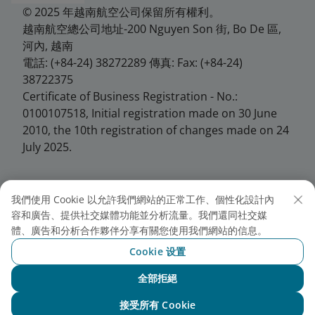
© 2025 年越南航空公司保留所有權利。
越南航空總公司地址-200 Nguyen Son 街, Bo De 區,
河內, 越南
電話: (+84-24) 38272289 傳真: Fax: (+84-24)
38722375
Certificate of Business Registration - No.:
0100107518, Initial registration made on 30 June
2010, the 10th registration of changes made on 24
July 2025.
我們使用 Cookie 以允許我們網站的正常工作、個性化設計內
越南航空台北分公司
容和廣告、提供社交媒體功能並分析流量。我們還同社交媒
體、廣告和分析合作夥伴分享有關您使用我們網站的信息。
地址: 10458台北市中山區松江路146號7樓
Cookie 设置
電話: +886 2 25678286
全部拒絕
傳真: +886 2 25677286
與NEO聊天
接受所有 Cookie