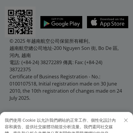
© 2025 年越南航空公司保留所有權利。
越南航空總公司地址-200 Nguyen Son 街, Bo De 區,
河內, 越南
電話: (+84-24) 38272289 傳真: Fax: (+84-24)
38722375
Certificate of Business Registration - No.:
0100107518, Initial registration made on 30 June
2010, the 10th registration of changes made on 24
July 2025.
我們使用 Cookie 以允許我們網站的正常工作、個性化設計內
越南航空台北分公司
容和廣告、提供社交媒體功能並分析流量。我們還同社交媒