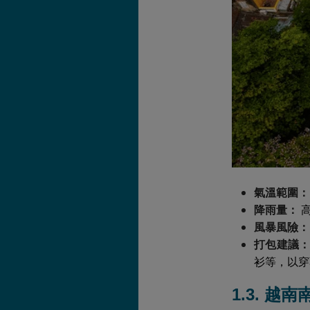
氣溫範圍：
降雨量：
高
風暴風險：
打包建議：
衫等，以穿
1.3. 越