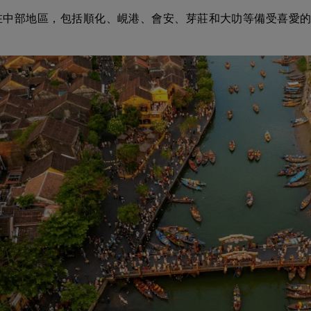
在中部地區，包括順化、峴港、會安、芽莊和大叻等備受喜愛