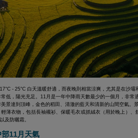
17°C - 25°C 白天溫暖舒適，而夜晚則相當涼爽，尤其是在沙
常低，陽光充足。11月是一年中降雨天數最少的一個月，非常
美景達到頂峰，金色的稻田、清澈的藍天和清新的山間空氣。
輕薄衣物，包括長袖襯衫、保暖毛衣或抓絨衣（用於晚上）、
以及防曬霜。
南中部11月天氣