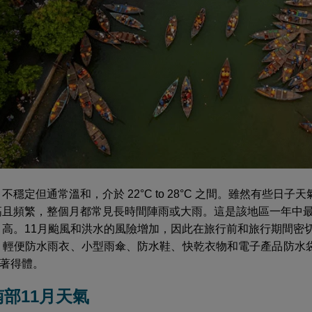
不穩定但通常溫和，介於 22°C to 28°C 之間。雖然有些
且頻繁，整個月都常見長時間陣雨或大雨。這是該地區一年中
高。11月颱風和洪水的風險增加，因此在旅行前和旅行期間密
輕便防水雨衣、小型雨傘、防水鞋、快乾衣物和電子產品防水
著得體。
南南部11月天氣