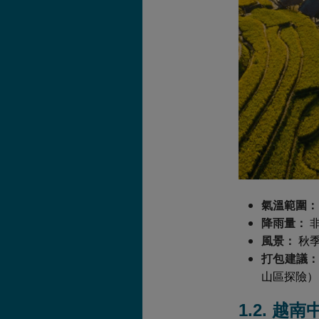
氣溫範圍：
降雨量：
非
風景：
秋季
打包建議：
山區探險）
1.2. 越