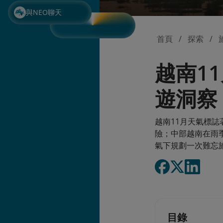
與NEO聊天
首頁
探索
越南1
遊洞察
越南11月天氣標
險；中部越南在雨
氣下規劃一次難忘
目錄