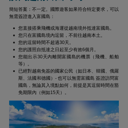
簡短答案：不一定。國際遊客如果符合特定要求，可以
無需簽證進入富國島：
您直接搭乘飛機或海運從越南境外抵達富國島。
您只在富國島境內逗留，不前往越南本土。
您的逗留時間不超過30天。
您的護照自抵達之日起至少有效6個月。
您能出示30天內離開富國島的機票（飛機、船舶
等）。
已經對越南免簽的國家公民（如日本、韓國、俄羅
斯、法國和德國）- 也可以無需富國島 簽證訪問富
國島，無論其入境點如何，前提是其逗留時間在豁
免期限內（例如15天）。