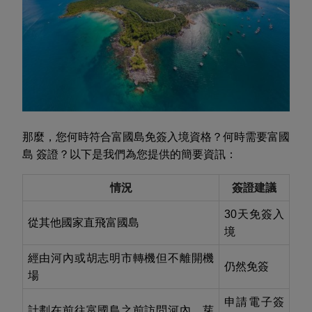
那麼，您何時符合富國島免簽入境資格？何時需要富國
島 簽證？以下是我們為您提供的簡要資訊：
情況
簽證建議
30天免簽入
從其他國家直飛富國島
境
經由河內或胡志明市轉機但不離開機
仍然免簽
場
申請電子簽
計劃在前往富國島之前訪問河內、芽