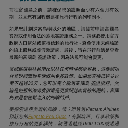
前往富國島之前，請確保您的護照至少有六個月有效
期，並且您有回程機票和旅行行程的列印副本。
如果您計劃探索島嶼以外的地區，請提前申請富國島
簽證或使用合法的落地簽證服務之一。請務必使用官方
政府入口網站或值得信賴的旅行社 - 避免使用未經驗證
的線上服務或虛假邀請函。最後，請在飛行前總是查看
最新的富國島 簽證政策，因為法規可能會變更。
富國島讓前往越南比以往任何時候都更容易，這要歸功
於其對國際遊客慷慨的免簽政策。如果您直接抵達並逗
留不超過30天，您可以完全跳過富國島 簽證流程。無
論是短暫的海灘度假還是更廣闊越南冒險的開始，富國
島都是您輕鬆進入的島嶼門戶。
要探索這座美麗的島嶼，請立即透過Vietnam Airlines
預訂您的
Flight to Phu Quoc
！有關航班、行李政策和
旅行行程的更多詳情，請透過熱線1900 1100或透過