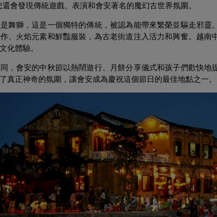
流。您還會發現傳統遊戲、表演和會安著名的魔幻古世界氛圍。
點是舞獅，這是一個獨特的傳統，被認為能帶來繁榮並驅走邪靈
動作、火焰元素和鮮豔服裝，為古老街道注入活力和興奮。越南
文化體驗。
不同，會安的中秋節以熱鬧遊行、月餅分享儀式和孩子們歡快地
了真正神奇的氛圍，讓會安成為慶祝這個節日的最佳地點之一。