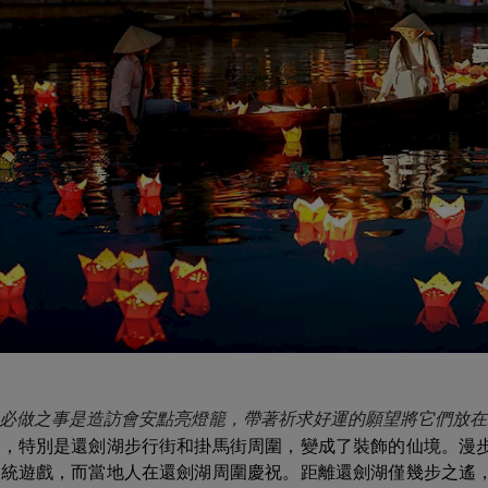
必做之事是造訪會安點亮燈籠，帶著祈求好運的願望將它們放在
區，特別是還劍湖步行街和掛馬街周圍，變成了裝飾的仙境。漫
傳統遊戲，而當地人在還劍湖周圍慶祝。距離還劍湖僅幾步之遙