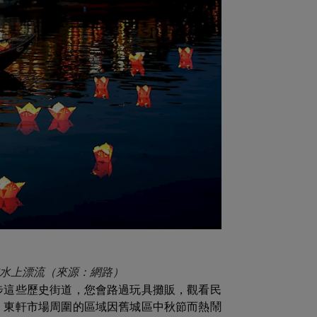
水上漂流（來源：網路）
步這些歷史街道，您會路過玩具攤販，觀看民
，東軒市場周圍的區域因舊城區中秋節而熱鬧