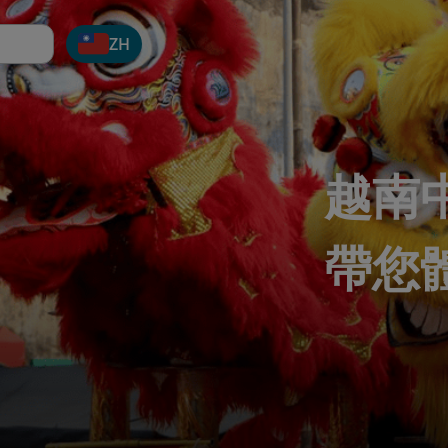
ZH
越南
帶您