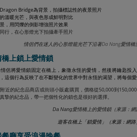
ragon Bridge為背景，拍攝標誌性的夜景照片
的溫暖光芒，與夜色形成鮮明對比
景，用閃爍的倒影增強照片效果
同行，在心形燈光下拍攝牽手照片
情侶們在迷人的心形燈籠光芒下沿著Da Nang愛情
在愛情橋上鎖上愛情鎖
的情侶將愛情鎖固定在橋上，象徵永恆的愛情，然後將鑰匙投入
，這個行為反映了在不斷變化的世界中對永恆的渴望，將每個愛
附近的紀念品商店或街頭小販處購買，價格從50,000到150,0
真摯的紀念品，帶一把個性化的鎖也是很好的選擇。
Da Nang愛情橋上的愛情鎖（來源：
遊客在橋上「鎖愛情」（來源：網路
在遊船餐廳享受浪漫晚餐