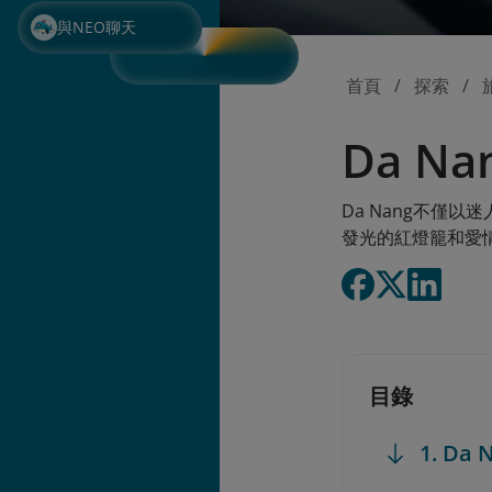
與NEO聊天
首頁
探索
Da N
Da Nang不
發光的紅燈籠和愛
目錄
1. D