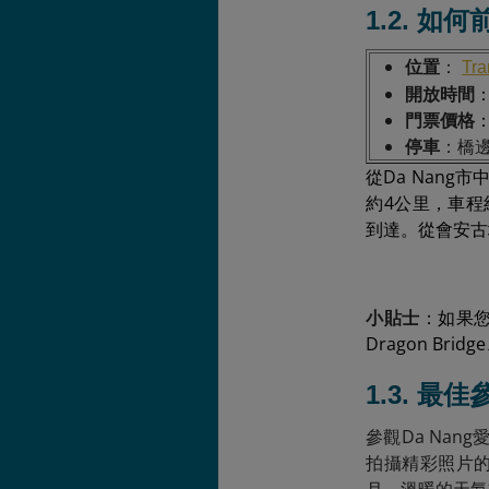
1.2. 如
位置
：
Tra
開放時間
門票價格
停車
：橋
從Da Nan
約4公里，車程約10
到達。從會安古城
小貼士
：如果
Dragon Br
1.3. 最
參觀Da Na
拍攝精彩照片