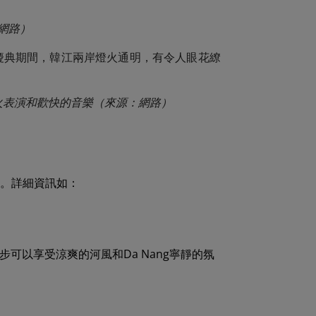
：網路）
些慶典期間，韓江兩岸燈火通明，有令人眼花繚
煙火表演和歡快的音樂（來源：網路）
等。詳細資訊如：
可以享受涼爽的河風和Da Nang寧靜的氛