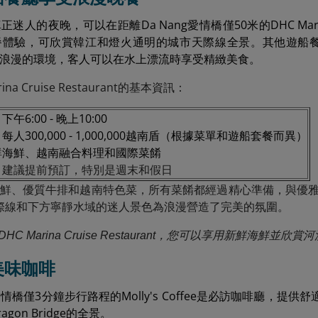
人的夜晚，可以在距離Da Nang愛情橋僅50米的DHC Marina 
驗，可欣賞韓江和燈火通明的城市天際線全景。其他遊船餐廳，如Memo
也提供浪漫的環境，客人可以在水上漂流時享受精緻美食。
na Cruise Restaurant的基本資訊：
下午6:00 - 晚上10:00
每人300,000 - 1,000,000越南盾（根據菜單和遊船套餐而異）
鮮海鮮、越南融合料理和國際菜餚
：建議提前預訂，特別是週末和假日
鮮、優質牛排和越南特色菜，所有菜餚都經過精心準備，與優雅
天際線和下方寧靜水域的迷人景色為浪漫營造了完美的氛圍。
DHC Marina Cruise Restaurant，您可以享用新鮮海
嚐美味咖啡
g愛情橋僅3分鐘步行路程的Molly's Coffee是必訪咖啡廳
gon Bridge的全景。