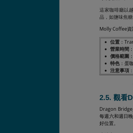
這家咖啡廳以越
品，如鹽味焦糖
Molly Coffe
位置
：Tran
營業時間
：
價格範圍
：
特色
：蛋
注意事項
2.5. 觀看
Dragon B
每週六和週日晚
好位置。