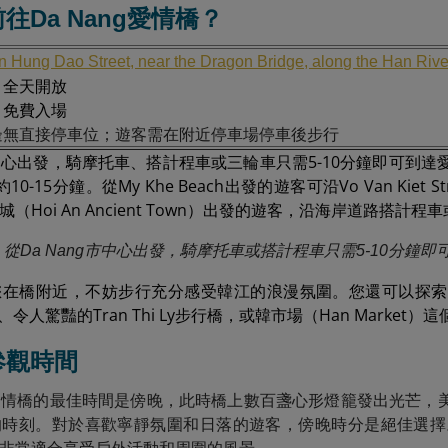
何前往Da Nang愛情橋？
n Hung Dao Street, near the Dragon Bridge, along the Han Riv
：全天開放
：免費入場
邊無直接停車位；遊客需在附近停車場停車後步行
g市中心出發，騎摩托車、搭計程車或三輪車只需5-10分鐘即可到達
-15分鐘。從My Khe Beach出發的遊客可沿Vo Van Kiet St
（Hoi An Ancient Town）出發的遊客，沿海岸道路搭計程
從Da Nang市中心出發，騎摩托車或搭計程車只需5-10分鐘
您在橋附近，不妨步行充分感受韓江的浪漫氛圍。您還可以探索
idge、令人驚豔的Tran Thi Ly步行橋，或韓市場（Han Mark
佳參觀時間
ng愛情橋的最佳時間是傍晚，此時橋上數百盞心形燈籠發出光芒
的時刻。對於喜歡寧靜氛圍和日落的遊客，傍晚時分是絕佳選擇