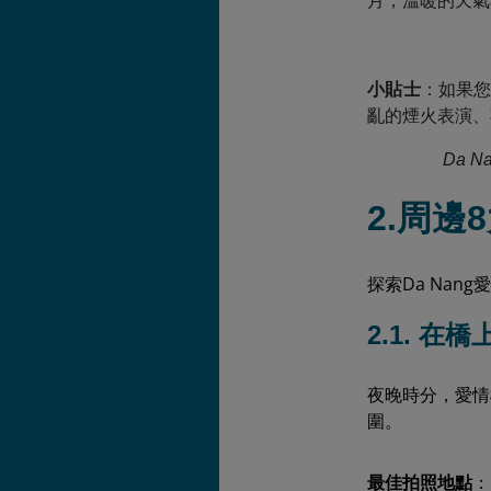
月，溫暖的天氣
小貼士
：如果您
亂的煙火表演、
Da
2.周邊
探索Da Na
2.1. 在
夜晚時分，愛情
圍。
最佳拍照地點
：