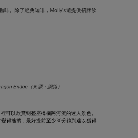
。除了經典咖啡，Molly's還提供招牌飲
agon Bridge（來源：網路）
米。從這裡可以欣賞到整座橋橫跨河流的迷人景色。
會變得擁擠，最好提前至少30分鐘到達以獲得