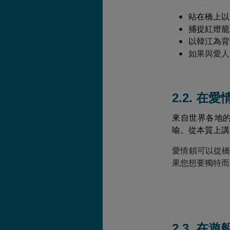
站在橋上以D
捕捉紅燈籠
以韓江為背
如果與愛人
2.2. 
來自世界各地
喻。從本質上講
愛情鎖可以從橋
果您想要獨特而
2.3. 