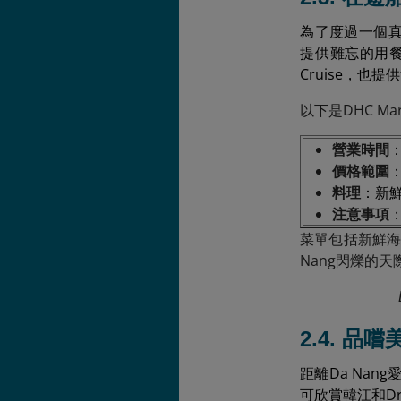
為了度過一個真正迷
提供難忘的用餐體
Cruise，
以下是DHC Mari
營業時間
：
價格範圍
：
料理
：新
注意事項
菜單包括新鮮海
Nang閃爍的
2.4. 品
距離Da Nan
可欣賞韓江和Dra