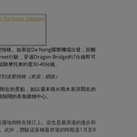
er, Da Nang, Vietnam.
愛情橋。如果從Da Nang國際機場出發，距離
reet行駛，穿過Dragon Bridge約7分鐘即可
車或騎摩托車約需30-40分鐘。
即可到達愛情橋（來源：網路）
附近的景點，如以週末噴火噴水表演聞名的
et）這個熱鬧的美食購物中心。
，美麗地倒映在韓江上。這也是最浪漫的漫步和
。此外，體驗這座橋最舒適的時期是1月至8