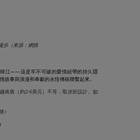
橋漫步（來源：網路
韓江——這是牢不可破的愛情紐帶的持久隱
情故事與浪漫和奉獻的永恆傳統聯繫起來。
00越南盾（約2-6美元）不等，取決於設計。如
網路）
）