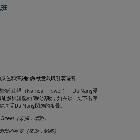
航班
t，以其夢幻的景色和深刻的象徵意義吸引著遊客。
山塔（Namsan Tower），Da Nang愛
還能參與溫馨的傳統活動，如在鎖上刻下名字
受Da Nang閃爍的夜景。
ao Street（來源：網路）
g閃爍的夜景（來源：網路）