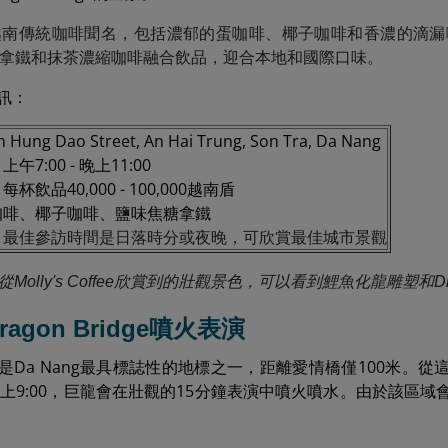
南傳統咖啡聞名，包括濃郁的蛋咖啡、椰子咖啡和香濃的滴漏咖啡
拿鐵和抹茶濃縮咖啡融合飲品，迎合本地和國際口味。
e資訊：
 Hung Dao Street, An Hai Trung, Son Tra, Da Nang
上午7:00 - 晚上11:00
每杯飲品40,000 - 100,000越南盾
咖啡、椰子咖啡、鹽味焦糖拿鐵
：最佳參訪時間是日落時分或夜晚，可欣賞最佳城市景觀
從Molly's Coffee欣賞到的壯觀景色，可以看到鯉魚化龍雕塑和Dr
Dragon Bridge噴火表演
ridge是Da Nang最具標誌性的地標之一，距離愛情橋僅100
上9:00，巨龍會在壯觀的15分鐘表演中噴火噴水。由於該區域