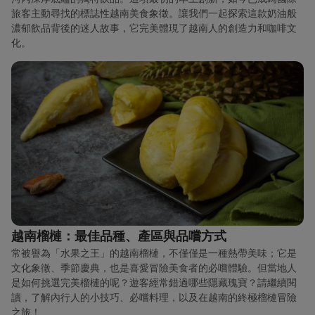
旅客主動尋找的標誌性越南美食象徵。讓我們一起探索這款奶油般
濃郁飲品背後的迷人故事，它完美體現了越南人的創造力和咖啡文
化。
越南榴槤：最佳品種、產區與品嚐方式
常被譽為「水果之王」的越南榴槤，不僅僅是一種熱帶美味；它是
文化象徵、季節慶典，也是喜愛冒險美食者的必嚐體驗。但當地人
是如何挑選完美榴槤的呢？遊客經常錯過哪些隱藏瑰寶？請繼續閱
讀，了解內行人的小技巧、必嚐料理，以及在越南的終極榴槤冒險
之旅！