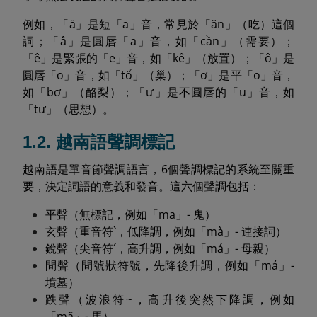
例如，「ă」是短「a」音，常見於「ăn」（吃）這個
詞；「â」是圓唇「a」音，如「cần」（需要）；
「ê」是緊張的「e」音，如「kê」（放置）；「ô」是
圓唇「o」音，如「tổ」（巢）；「ơ」是平「o」音，
如「bơ」（酪梨）；「ư」是不圓唇的「u」音，如
「tư」（思想）。
1.2. 越南語聲調標記
越南語是單音節聲調語言，6個聲調標記的系統至關重
要，決定詞語的意義和發音。這六個聲調包括：
平聲（無標記，例如「ma」- 鬼）
玄聲（重音符`，低降調，例如「mà」- 連接詞）
銳聲（尖音符´，高升調，例如「má」- 母親）
問聲（問號狀符號，先降後升調，例如「mả」-
墳墓）
跌聲（波浪符~，高升後突然下降調，例如
「mã」- 馬）