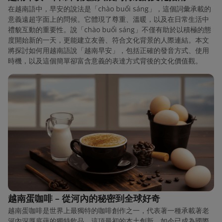
在越南語中，早安的說法是「chào buổi sáng」，這個詞彙承載的
意義遠超字面上的問候。它體現了尊重、溫暖，以及在日常生活中
禮貌互動的重要性。說「chào buổi sáng」不僅有助於以積極的態
度開始新的一天，更能建立友善、符合文化背景的人際連結。本文
將探討如何用越南語說「越南早安」，包括正確的發音方式、使用
時機，以及這個簡單卻富含意義的表達方式背後的文化價值觀。
越南蛋咖啡 – 從河內的秘密到全球好奇
越南蛋咖啡是世界上最獨特的咖啡創作之一，代表著一種承載著老
河內深厚底蘊的獨特飲品。這項最初的本土創新，如今已成為國際