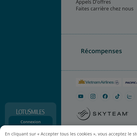
Appels D’offres
Faites carrière chez nous
Récompenses
Connexion
Plan du site
Paramètres de
S’abonner
En cliquant sur « Accepter tous les cookies », vous acceptez le s