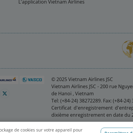
L'application Vietnam Airlines
© 2025 Vietnam Airlines JSC
Vietnam Airlines JSC - 200 rue Nguyen
de Hanoi , Vietnam
Tel: (+84-24) 38272289. Fax: (+84-24)
Certificat d'enregistrement d'entre
dixième enregistrement en date du 
s cookies
tockage de cookies sur votre appareil pour