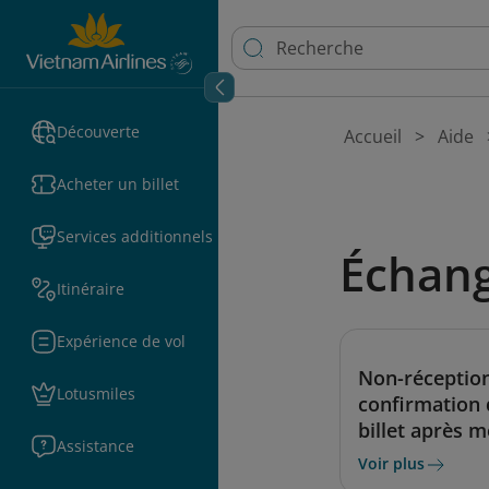
Découverte
Accueil
Aide
Acheter un billet
Services additionnels
Échang
Itinéraire
Expérience de vol
Non-réception
Lotusmiles
confirmation
billet après m
Assistance
Voir plus