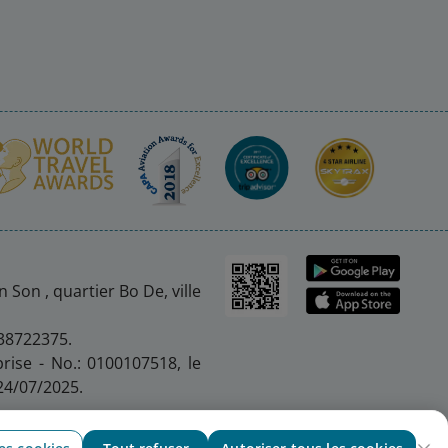
 Son , quartier Bo De, ville
 38722375.
prise - No.: 0100107518, le
24/07/2025.