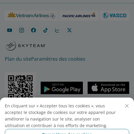
Plan du site
Paramètres des cookies
En cliquant sur « Accepter tous les cookies », vous
© 2025 Vietnam Airlines JSC
acceptez le stockage de cookies sur votre appareil pour
Vietnam Airlines JSC - 200 rue Nguyen Son ,
améliorer la navigation sur le site, analyser son
quartier Bo De, ville de Hanoi , Vietnam
utilisation et contribuer à nos efforts de marketing.
Tel: (+84-24) 38272289. Fax: (+84-24) 38722375.