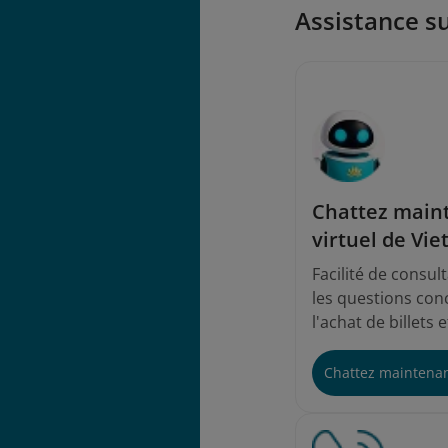
Assistance su
Chattez maint
virtuel de Vie
Facilité de consul
les questions conc
l'achat de billets 
Chattez maintena