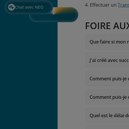
4. Effectuer un
Trans
Chat avec NEO
FOIRE AU
Que faire si mon 
J'ai créé avec suc
Disponible 24
Appels à l’in
Appels depuis
Comment puis-je c
E-mail :
noreply.lotusmil
vip.lotu
lotusmil
Comment puis-je o
Quel est le délai 
Disponible 24