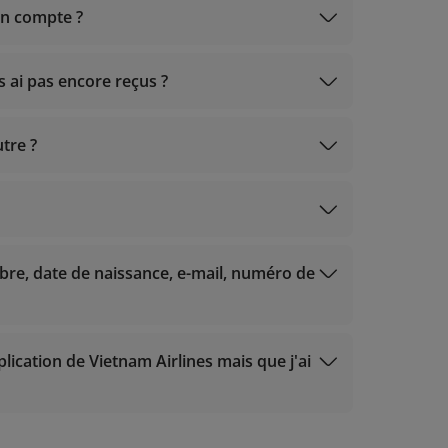
on compte ?
es récompense
m, Gold)
ld) : dans un délai de 2 jours ouvrables à
s ai pas encore reçus ?
 fraichement inscrits)
chement inscrits) : dans un délai de 3 jours
utre ?
, Gold) ;
re, date de naissance, e-mail, numéro de
, Gold) ;
fraichement inscrits) ;
fraichement inscrits) ;
pplication de Vietnam Airlines mais que j'ai