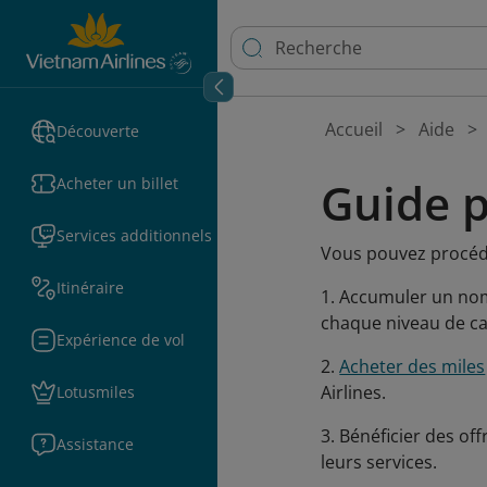
Accueil
Aide
Découverte
Guide p
Acheter un billet
Services additionnels
Vous pouvez procéd
Itinéraire
1. Accumuler un nom
chaque niveau de ca
Expérience de vol
2.
Acheter des miles
Airlines.
Lotusmiles
3. Bénéficier des of
Assistance
leurs services.