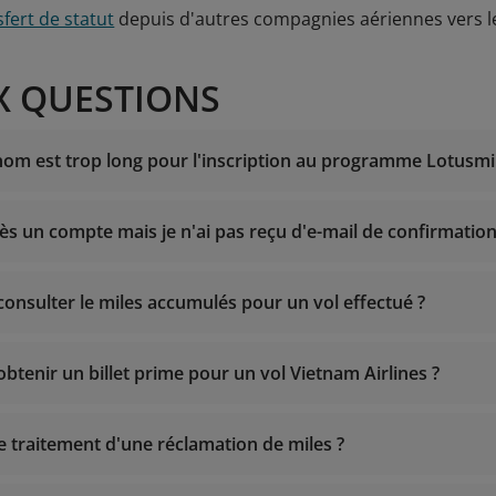
fert de statut
depuis d'autres compagnies aériennes vers 
X QUESTIONS
nom est trop long pour l'inscription au programme Lotusmi
cès un compte mais je n'ai pas reçu d'e-mail de confirmation.
h/24 et 7j/7
térieur du Vietnam : 1900 1800
 l'étranger vers le Vietnam : +84 24 38320320
onsulter le miles accumulés pour un vol effectué ?
es@info.vietnamairlines.com
smiles@vietnamairlines.com
(Membres Million Miler, Platinu
es@vietnamairlines.com
(membres Titanium, Silver, Membres
btenir un billet prime pour un vol Vietnam Airlines ?
de traitement d'une réclamation de miles ?
h/24 et 7j/7