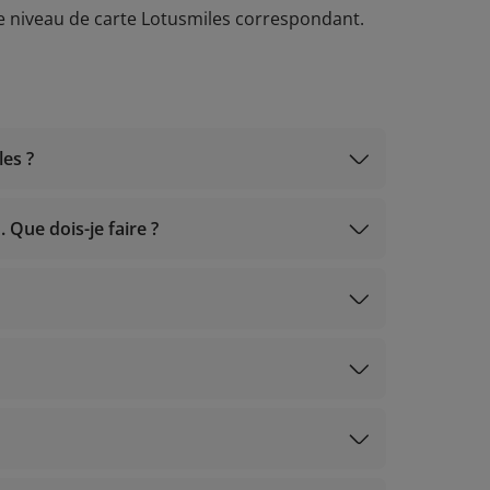
le niveau de carte Lotusmiles correspondant.
les ?
 Que dois-je faire ?
m, Gold)
Calculateur de miles
 fraichement inscrits)