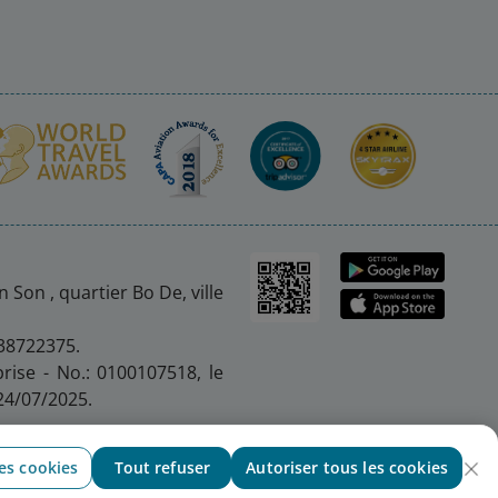
 Son , quartier Bo De, ville
 38722375.
prise - No.: 0100107518, le
24/07/2025.
es cookies
Tout refuser
Autoriser tous les cookies