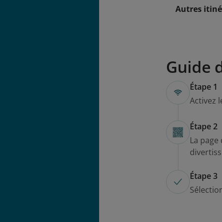
Autres itiné
Guide 
Étape 1
Activez 
Étape 2
La page 
divertis
Étape 3
Sélectio