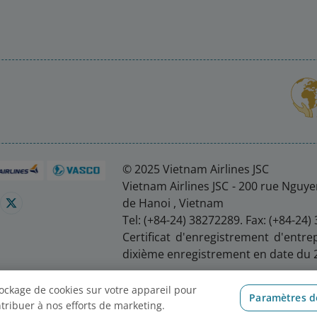
© 2025 Vietnam Airlines JSC
Vietnam Airlines JSC - 200 rue Nguyen
de Hanoi , Vietnam
Tel: (+84-24) 38272289. Fax: (+84-24)
Certificat d'enregistrement d'entre
dixième enregistrement en date du 
s cookies
tockage de cookies sur votre appareil pour
Paramètres d
ontribuer à nos efforts de marketing.