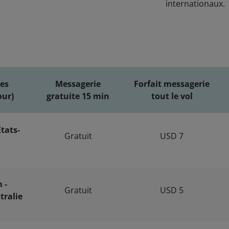
internationaux.
res
Messagerie
Forfait messagerie
our)
gratuite 15 min
tout le vol
tats-
Gratuit
USD 7
 -
Gratuit
USD 5
tralie