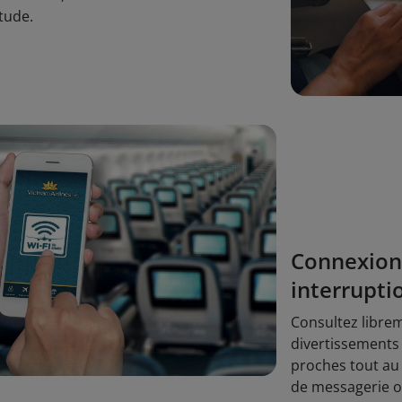
itude.
Connexion 
interrupti
Consultez libreme
divertissements 
proches tout au
de messagerie of