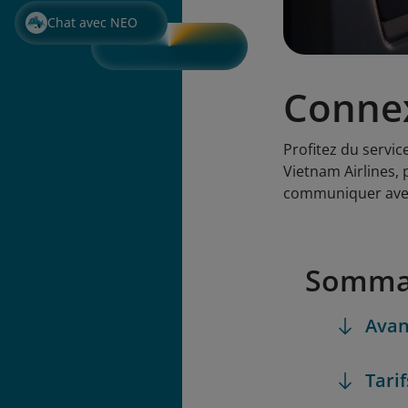
Chat avec NEO
Connex
Profitez du servic
Vietnam Airlines, 
communiquer avec
Somma
Avan
Tarif