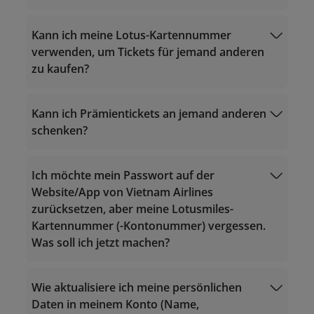
Betriebsstunden rund um die Uhr
innerhalb von 2 Werktagen ab dem
Anrufe innerhalb Vietnam: 1900 1800
Flugdatum.
Anrufe aus dem Ausland nach Vietnam:
Kann ich meine Lotus-Kartennummer
lotusmiles@vietnamairlines.com
(Titan-
+84 24 38320320
verwenden, um Tickets für jemand anderen
und Silber-Mitglieder, Registrierung):
E-Mail:
zu kaufen?
innerhalb von 3 Werktagen ab dem
vip.lotusmiles@vietnamairlines.com
Flugdatum.
(für Million Miler, Platinum-, Gold-
Erfahren Sie mehr über
Meilen einlösen
.
Mitglieder);
Kann ich Prämientickets an jemand anderen
lotusmiles@vietnamairlines.com
schenken?
(Titanium- und Silber-Mitglieder,
Betriebsstunden rund um die Uhr
Registrierung);
Anrufe innerhalb Vietnam: 1900 1800
Ich möchte mein Passwort auf der
2. Für Anweisungen wenden Sie sich an die
Anrufe aus dem Ausland nach Vietnam:
Website/App von Vietnam Airlines
Niederlassung von Vietnam Airlines
.
Meilen
+84 24 38320320
zurücksetzen, aber meine Lotusmiles-
gegen Prämientickets einlösen
E-Mail:
Kartennummer (-Kontonummer) vergessen.
vip.lotusmiles@vietnamairlines.com
Was soll ich jetzt machen?
(für Million Miler, Platinum-, Gold-
Mitglieder);
lotusmiles@vietnamairlines.com
Wie aktualisiere ich meine persönlichen
Anmelden
(Titanium- und Silber-Mitglieder,
Daten in meinem Konto (Name,
Registrierung);