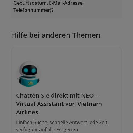
Geburtsdatum, E-Mail-Adresse,
2. Für Anweisungen wenden Sie sich an die
Telefonnummer)?
Niederlassung von Vietnam Airlines
.
Hilfe bei anderen Themen
Chatten Sie direkt mit NEO –
Virtual Assistant von Vietnam
Airlines!
Einfach Suche, schnelle Antwort jede Zeit
verfügbar auf alle Fragen zu