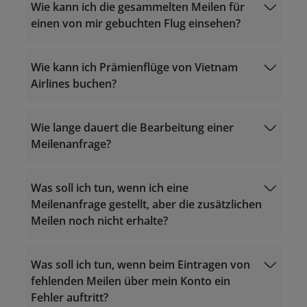
Wie kann ich die gesammelten Meilen für
einen von mir gebuchten Flug einsehen?
Flugmeilen
Wie kann ich Prämienflüge von Vietnam
Qualifikationskriterien
berechnen
Airlines buchen?
Kaufen Sie Meilen
Wie lange dauert die Bearbeitung einer
Meilenanfrage?
Betriebsstunden rund um die Uhr
Anrufe innerhalb Vietnam: 1900 1800
Karten-Upgrades von
Anrufe aus dem Ausland nach Vietnam:
Partnern
Was soll ich tun, wenn ich eine
+84 24 38320320
Meilenanfrage gestellt, aber die zusätzlichen
E-Mail:
Meilen noch nicht erhalte?
vip.lotusmiles@vietnamairlines.com
Status Match
Airlines-Prämien einlösen
Andere
(Million Miler, Platinum-, Gold-
Meilen einlösen
Mitglieder)
Was soll ich tun, wenn beim Eintragen von
lotusmiles@vietnamairlines.com
fehlenden Meilen über mein Konto ein
(Titan- und Silber-Mitglieder,
vip.lotusmiles@vietnamairlines.com
Fehler auftritt?
Registrierung)
(Million Miler, Platinum-, Gold-Mitglieder):