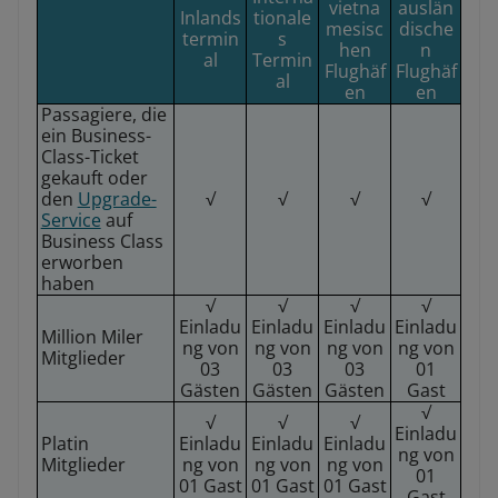
vietna
auslän
Inlands
tionale
mesisc
dische
termin
s
hen
n
al
Termin
Flughäf
Flughäf
al
en
en
Passagiere, die
ein Business-
Class-Ticket
gekauft oder
den
Upgrade-
√
√
√
√
Service
auf
Business Class
erworben
haben
√
√
√
√
Einladu
Einladu
Einladu
Einladu
Million Miler
ng von
ng von
ng von
ng von
Mitglieder
03
03
03
01
Gästen
Gästen
Gästen
Gast
√
√
√
√
Einladu
Platin
Einladu
Einladu
Einladu
ng von
Mitglieder
ng von
ng von
ng von
01
01 Gast
01 Gast
01 Gast
Gast