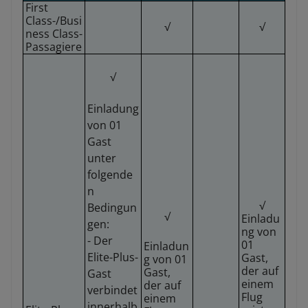
First
Class-/Busi
√
√
ness Class-
Passagiere
√
Einladung
von 01
Gast
unter
folgende
n
√
Bedingun
√
Einladu
gen:
ng von
- Der
01
Einladun
Elite-Plus-
Gast,
g von 01
der auf
Gast,
Gast
einem
der auf
verbindet
Flug
einem
innerhalb