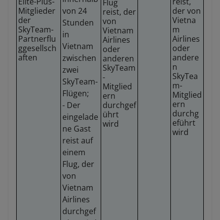
Elite-Plus-
reist,
Flug
Mitglieder
von 24
der von
reist, der
der
Vietna
von
Stunden
SkyTeam-
m
Vietnam
in
Partnerflu
Airlines
Airlines
Vietnam
ggesellsch
oder
oder
aften
andere
zwischen
anderen
n
SkyTeam
zwei
SkyTea
-
SkyTeam-
m-
Mitglied
Flügen;
Mitglied
ern
ern
- Der
durchgef
durchg
ührt
eingelade
eführt
wird
ne Gast
wird
reist auf
einem
Flug, der
von
Vietnam
Airlines
durchgef