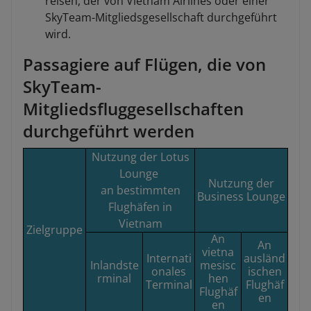
reisen, der von Vietnam Airlines oder einer
SkyTeam-Mitgliedsgesellschaft durchgeführt
wird.
Passagiere auf Flügen, die von
SkyTeam-
Mitgliedsfluggesellschaften
durchgeführt werden
Nutzung der Lotus
Lounge
Nutzung der
an bestimmten
Business Lounge
Flughäfen in
Vietnam
Zielgr
uppe
An
An
vietna
Internati
ausländ
Inlandste
mesisc
onales
ischen
rminal
hen
Terminal
Flughäf
Flughäf
en
en