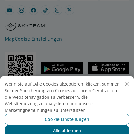
Map
Cookie-Einstellungen
Wenn Sie auf „Alle Cookies akzeptieren“ klicken, stimmen
© 2025 Vietnam Airlines JSC
Sie der Speicherung von Cookies auf Ihrem Gerät zu, um
Vietnam Airlines JSC - 200 Nguyen Son Str.,
die Websitenavigation zu verbessern, die
Stadtteil Bo De, Stadt Hanoi, Vietnam
Websitenutzung zu analysieren und unsere
Telefon: (+84-24) 38272289. Fax: (+84-24) 38722375.
Marketingbemühungen zu unterstützen.
Unternehmenseintragungsnummer.: 0100107518,
Cookie-Einstellungen
10. Registrierung vom 24/07/2025.
Alle ablehnen