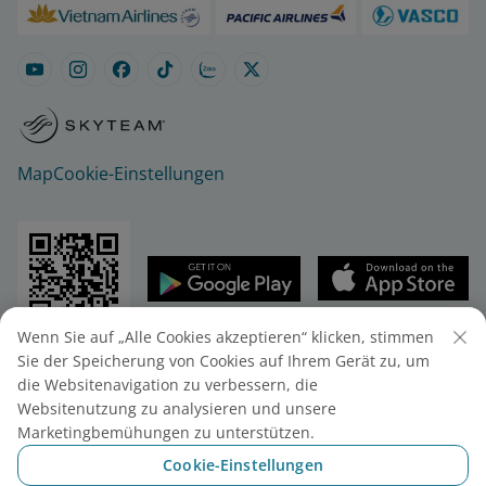
Map
Cookie-Einstellungen
Wenn Sie auf „Alle Cookies akzeptieren“ klicken, stimmen
© 2025 Vietnam Airlines JSC
Sie der Speicherung von Cookies auf Ihrem Gerät zu, um
Vietnam Airlines JSC - 200 Nguyen Son Str.,
die Websitenavigation zu verbessern, die
Stadtteil Bo De, Stadt Hanoi, Vietnam
Websitenutzung zu analysieren und unsere
Telefon: (+84-24) 38272289. Fax: (+84-24) 38722375.
Marketingbemühungen zu unterstützen.
Unternehmenseintragungsnummer.: 0100107518,
Cookie-Einstellungen
10. Registrierung vom 24/07/2025.