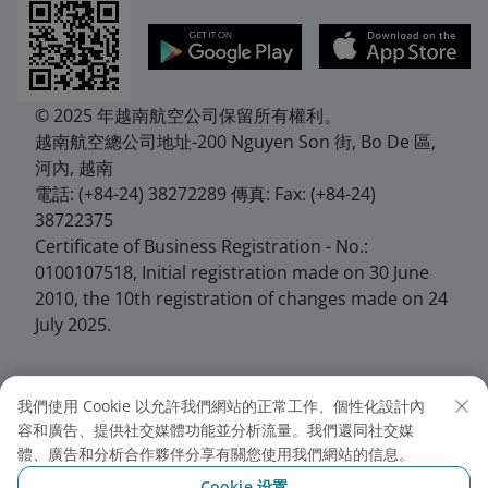
© 2025 年越南航空公司保留所有權利。
越南航空總公司地址-200 Nguyen Son 街, Bo De 區,
河內, 越南
電話: (+84-24) 38272289 傳真: Fax: (+84-24)
38722375
Certificate of Business Registration - No.:
0100107518, Initial registration made on 30 June
2010, the 10th registration of changes made on 24
July 2025.
我們使用 Cookie 以允許我們網站的正常工作、個性化設計內
越南航空台北分公司
容和廣告、提供社交媒體功能並分析流量。我們還同社交媒
體、廣告和分析合作夥伴分享有關您使用我們網站的信息。
地址: 10458台北市中山區松江路146號7樓
Cookie 设置