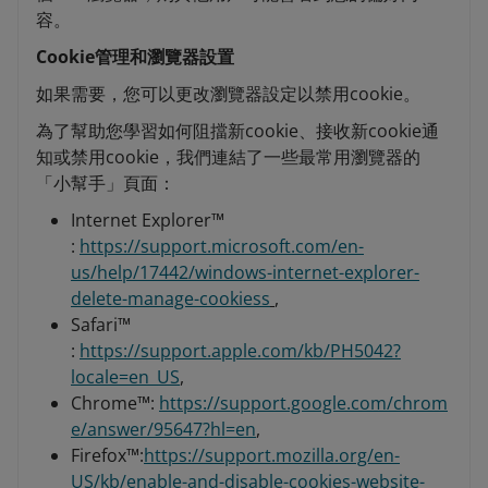
容。
Cookie管理和瀏覽器設置
如果需要，您可以更改瀏覽器設定以禁用cookie。
為了幫助您學習如何阻擋新cookie、接收新cookie通
知或禁用cookie，我們連結了一些最常用瀏覽器的
「小幫手」頁面：
Internet Explorer™
:
https://support.microsoft.com/en-
us/help/17442/windows-internet-explorer-
delete-manage-cookiess
,
Safari™
:
https://support.apple.com/kb/PH5042?
locale=en_US
,
Chrome™:
https://support.google.com/chrom
e/answer/95647?hl=en
,
Firefox™:
https://support.mozilla.org/en-
US/kb/enable-and-disable-cookies-website-