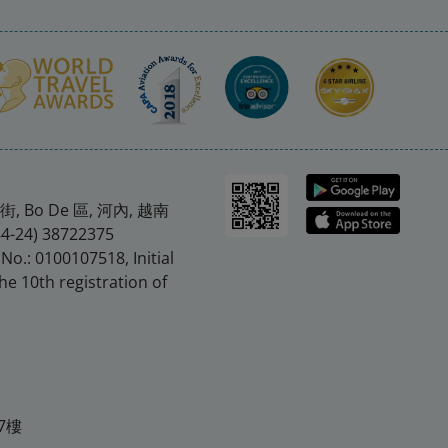
。
, Bo De 區, 河內, 越南
84-24) 38722375
 No.: 0100107518, Initial
he 10th registration of
7樓