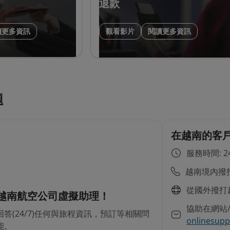
退款
讀更多資訊
觀看影片
閱讀更多資訊
題
在越南的客
服務時間: 24
越南境內撥打
從國外撥打
–越南航空公司虛擬助理！
協助在網站
答(24/7)任何與旅程資訊，預訂等相關問
onlinesupp
能。