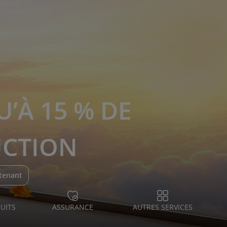
U’À 15 % DE
CTION
tenant
UITS
ASSURANCE
AUTRES SERVICES