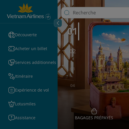
01
Découverte
Acheter un billet
02
Services additionnels
03
Itinéraire
04
Expérience de vol
Lotusmiles
Assistance
BAGAGES PRÉPAYÉS