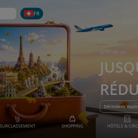
FR
AOÛT EN OR
JUSQ
RÉDU
Découvrez main
SURCLASSEMENT
SHOPPING
HÔTELS & CIRC