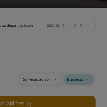
RVICE SPÉCIAL EN LIGNE
ARD
ASSURANCE DE VOYAGE TRIPCARE
SALON BUSINESS LOTUSMILES
ls au départ du Japon
2026-06-12
1
/
1
Services au sol
Business