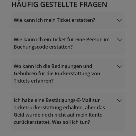
HÄUFIG GESTELLTE FRAGEN
Wie kann ich mein Ticket erstatten?
Für Tickets, die auf der Website/App von
Vietnam Airlines gekauft wurden
Wie kann ich ein Ticket für eine Person im
Buchungscode erstatten?
Wo kann ich die Bedingungen und
19001100
Buchung verwalten
Gebühren für die Rückerstattung von
Tickets erfahren?
onlinesupport@vietnamairlines.com
Ich habe eine Bestätigungs-E-Mail zur
Ticketrückerstattung erhalten, aber das
Geld wurde noch nicht auf mein Konto
zurückerstattet. Was soll ich tun?
Tarifbedingungen