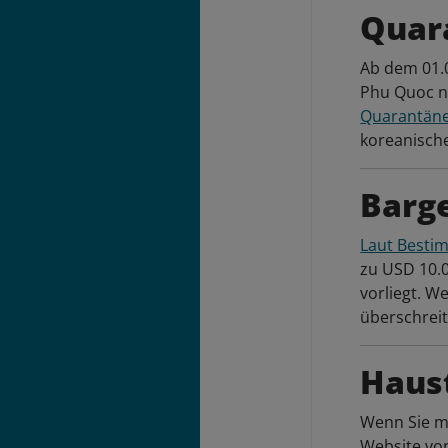
Quar
Ab dem 01.
Phu Quoc n
Quarantäne
koreanisch
Barg
Laut Best
zu USD 10.0
vorliegt. 
überschreit
Haus
Wenn Sie mi
Website v