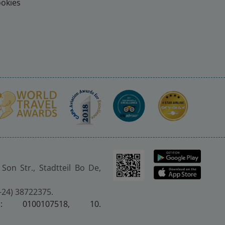
ookies
Son Str., Stadtteil Bo De,
4-24) 38722375.
er.: 0100107518, 10.