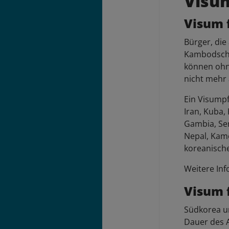
Visu
Visum 
Bürger, die
Kambodscha
können ohn
nicht mehr 
Ein Visumpf
Iran, Kuba,
Gambia, Sen
Nepal, Kame
koreanisch
Weitere Inf
Visum 
Südkorea un
Dauer des A