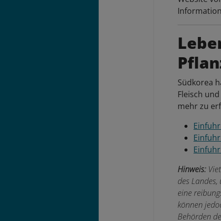
Informatio
Leben
Pfla
Südkorea ha
Fleisch und
mehr zu er
Einfuhr
Einfuhr
Einfuhr
Hinweis:
Vie
des Landes, 
eine reibung
können jedo
Behörden de