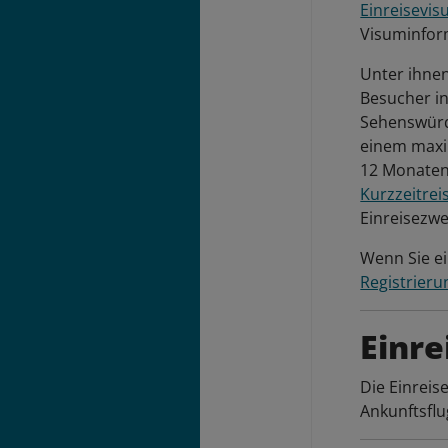
Einreisevi
Visuminfor
Unter ihnen
Besucher i
Sehenswürd
einem maxi
12 Monaten.
Kurzzeitrei
Einreisezwe
Wenn Sie e
Registrieru
Einre
Die Einreis
Ankunftsflu