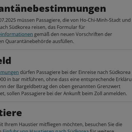
antänebestimmungen
07.2025 müssen Passagiere, die von Ho-Chi-Minh-Stadt und
ach Südkorea reisen, das Formular für
informationen
gemäß den neuen Vorschriften der
en Quarantänebehörde ausfüllen.
eld
immungen
dürfen Passagiere bei der Einreise nach Südkorea 
00 in bar mitführen, ohne dass eine entsprechende Erklär
Wenn der Bargeldbetrag den oben genannten Grenzwert
et, sollen Passagiere bei der Ankunft beim Zoll anmelden.
tiere
t Ihrem Haustier mitfliegen möchten, besuchen Sie die
on
Einfuhr von Haustieren nach Südkorea
für weitere