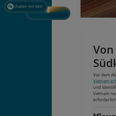
Chatten mit NEO
Von
Süd
Vor dem Abf
Vietnam er
und Identif
Vietnam na
erforderli