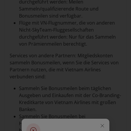
durchgeführt werden: Meilen
Sammeln/qualifizierende Route und
Bonusmeilen sind verfügbar.
Flüge mit VN-Flugnummer, die von anderen
Nicht-SkyTeam-Fluggesellschaften
durchgeführt werden: Nur für das Sammeln
von Prämienmeilen berechtigt.
Services von andere Partnern: Mitgliedskonten
sammeln Bonusmeilen, wenn Sie die Services von
Partnern nutzen, die mit Vietnam Airlines
verbunden sind:
Sammeln Sie Bonusmeilen beim täglichen
Ausgeben und Einkaufen mit der Co-Branding-
Kreditkarte von Vietnam Airlines mit großen
Banken.
Sammeln Sie Bonusmeilen bei
Hotelreservierungen
bei
Booking.com
oder
Kaligo
;