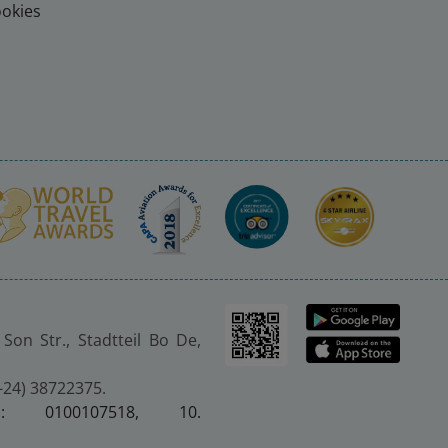
ookies
Son Str., Stadtteil Bo De,
4-24) 38722375.
er.: 0100107518, 10.