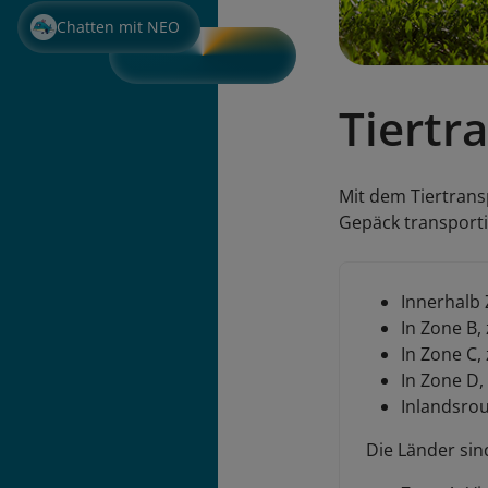
Chatten mit NEO
Tiertr
Mit dem Tiertrans
Gepäck transporti
Innerhalb 
In Zone B,
In Zone C,
In Zone D,
Inlandsrou
Die Länder sin