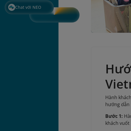
Chat với NEO
Hướn
Viet
Hành khách 
hướng dẫn 
Bước 1:
Hàn
khách vuốt 