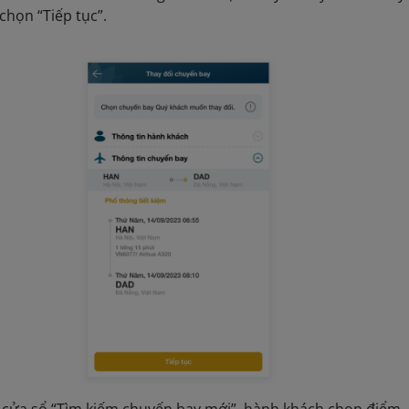
 chọn “Tiếp tục”.
i cửa sổ “Tìm kiếm chuyến bay mới”, hành khách chọn điểm