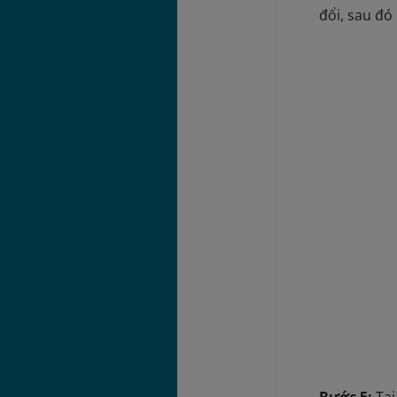
đổi, sau đó
Bước 5:
Tạ