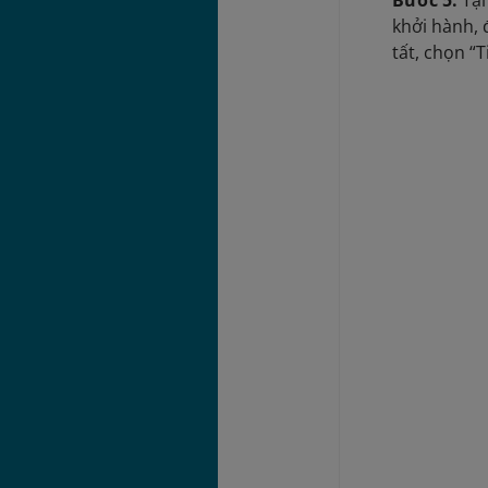
khởi hành, 
tất, chọn “T