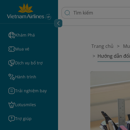
Khám Phá
Trang chủ
Mu
Mua vé
Hướng dẫn đổi 
Dịch vụ bổ trợ
Hành trình
Trải nghiệm bay
Lotusmiles
Trợ giúp