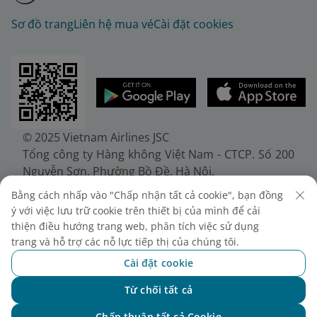
Sơ đồ trang
Liên hệ mua vé
Cài đặt cookies
© 2025 Vietnam Airlines JSC
Tổng công ty Hàng không Việt Nam - CTCP. Số 200
Nguyễn Sơn, Phường Bồ Đề, Hà Nội.
Điện thoại: (+84-24) 38272289. Fax: (+84-24)
Bằng cách nhấp vào "Chấp nhận tất cả cookie", bạn đồng
38722375
ý với việc lưu trữ cookie trên thiết bị của mình để cải
Giấy chứng nhận đăng ký doanh nghiệp, mã số
thiện điều hướng trang web, phân tích việc sử dụng
doanh nghiệp 0100107518, đăng ký lần đầu ngày
trang và hỗ trợ các nỗ lực tiếp thị của chúng tôi.
30/6/2010, đăng ký thay đổi lần thứ 10 ngày
Cài đặt cookie
24/7/2025, cấp bởi Sở Tài chính Thành phố Hà Nội.
Từ chối tất cả
Chat với NEO
Chấp thuận tất cả Cookie