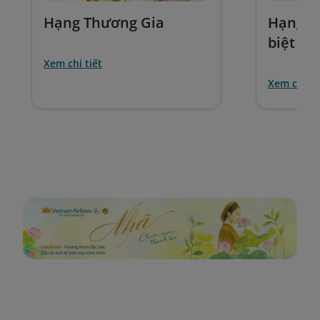
Hạng Thương Gia
Hạng P
biệt
Xem chi tiết
Xem chi ti