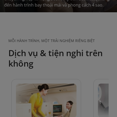
đến hành trình bay thoải mái và phong cách 4 sao.
MỖI HÀNH TRÌNH, MỘT TRẢI NGHIỆM RIÊNG BIỆT
Dịch vụ & tiện nghi trên
không