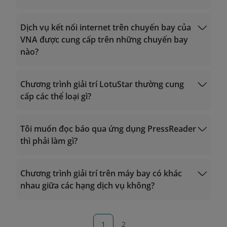
Có, thiết bị giải trí sẽ khác nhau theo tàu bay và
hạng dịch vụ.
Dịch vụ kết nối internet trên chuyến bay của
VNA được cung cấp trên những chuyến bay
nào?
Chương trình giải trí LotuStar thường cung
cấp các thể loại gì?
Trên các chuyến bay của Vietnam Airlines, Quý
khách sẽ thưởng thức các chương trình giải trí đặc
Tôi muốn đọc báo qua ứng dụng PressReader
sắc bao gồm:
thì phải làm gì?
1. Phim điện ảnh
2. Chương trình truyền hình
3. Chương trình âm nhạc
Chương trình giải trí trên máy bay có khác
4. Trò chơi điện tử
nhau giữa các hạng dịch vụ không?
5. Chương trình podcast, sách nói
1
2