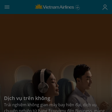
Dịch vụ trên không
Trải nghiệm không gian máy bay hiện đại, dịch vụ
chuyên nghiệp từ hạng Economy đến Business, mang