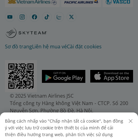
Sơ đồ trang
Liên hệ mua vé
Cài đặt cookies
© 2025 Vietnam Airlines JSC
Tổng công ty Hàng không Việt Nam - CTCP. Số 200
Nguyễn Sơn, Phường Bồ Đề, Hà Nội.
Điện thoại: (+84-24) 38272289. Fax: (+84-24)
Bằng cách nhấp vào "Chấp nhận tất cả cookie", bạn đồng
38722375
ý với việc lưu trữ cookie trên thiết bị của mình để cải
Giấy chứng nhận đăng ký doanh nghiệp, mã số
thiện điều hướng trang web, phân tích việc sử dụng