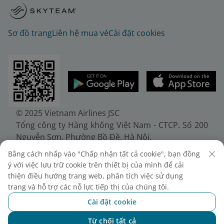
Sơ đồ trang
Liên hệ mua vé
Cài đặt cookies
© 2025 Vietnam Airlines JSC
Tổng công ty Hàng không Việt Nam - CTCP. Số 200
Nguyễn Sơn, Phường Bồ Đề, Hà Nội.
Điện thoại: (+84-24) 38272289. Fax: (+84-24)
Bằng cách nhấp vào "Chấp nhận tất cả cookie", bạn đồng
38722375
ý với việc lưu trữ cookie trên thiết bị của mình để cải
Giấy chứng nhận đăng ký doanh nghiệp, mã số
thiện điều hướng trang web, phân tích việc sử dụng
doanh nghiệp 0100107518, đăng ký lần đầu ngày
trang và hỗ trợ các nỗ lực tiếp thị của chúng tôi.
30/6/2010, đăng ký thay đổi lần thứ 10 ngày
Cài đặt cookie
24/7/2025, cấp bởi Sở Tài chính Thành phố Hà Nội.
Từ chối tất cả