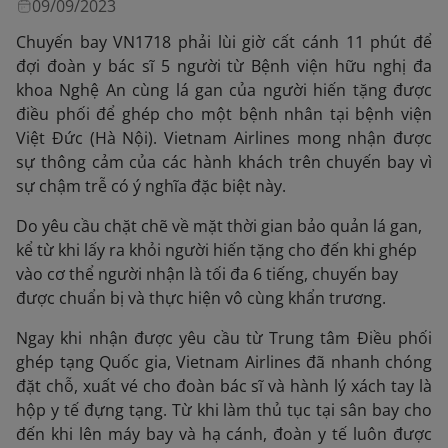
09/09/2023
Chuyến bay VN1718 phải lùi giờ cất cánh 11 phút để
đợi đoàn y bác sĩ 5 người từ Bệnh viện hữu nghị đa
khoa Nghệ An cùng lá gan của người hiến tặng được
điều phối để ghép cho một bệnh nhân tại bệnh viện
Việt Đức (Hà Nội). Vietnam Airlines mong nhận được
sự thông cảm của các hành khách trên chuyến bay vì
sự chậm trễ có ý nghĩa đặc biệt này.
Do yêu cầu chặt chẽ về mặt thời gian bảo quản lá gan,
kể từ khi lấy ra khỏi người hiến tặng cho đến khi ghép
vào cơ thể người nhận là tối đa 6 tiếng, chuyến bay
được chuẩn bị và thực hiện vô cùng khẩn trương.
Ngay khi nhận được yêu cầu từ Trung tâm Điều phối
ghép tạng Quốc gia, Vietnam Airlines đã nhanh chóng
đặt chỗ, xuất vé cho đoàn bác sĩ và hành lý xách tay là
hộp y tế đựng tạng. Từ khi làm thủ tục tại sân bay cho
đến khi lên máy bay và hạ cánh, đoàn y tế luôn được