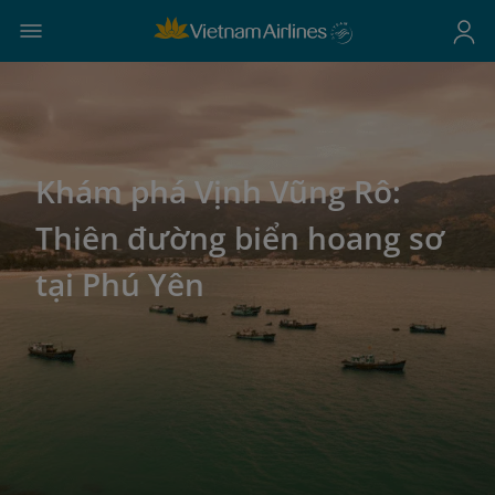
Khám phá Vịnh Vũng Rô:
Thiên đường biển hoang sơ
tại Phú Yên