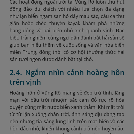
Các hoạt động ngoài trời tại Vũng Rô luôn thu hút
đông đảo du khách với nhiều lựa chọn đa dạng
như lặn biển ngắm san hô đầy màu sắc, câu cá thư
giãn hoặc chèo thuyền kayak khám phá những
hang động và bãi biển nhỏ xinh quanh vịnh. Đặc
biệt, trải nghiệm cùng ngư dân đánh bắt hải sản sẽ
giúp bạn hiểu thêm về cuộc sống và văn hóa biển
miền Trung, đồng thời có cơ hội thưởng thức hải
sản tươi ngon được đánh bắt tại chỗ.
2.4. Ngắm nhìn cảnh hoàng hôn
trên vịnh
Hoàng hôn ở Vũng Rô mang vẻ đẹp trữ tình, lãng
mạn với bầu trời nhuộm sắc cam đỏ rực rỡ hòa
quyện cùng mặt nước biển xanh thẫm. Khi mặt trời
từ từ lặn xuống chân trời, ánh sáng dịu dàng tạo
nên những tia sáng lung linh trên mặt biển và các
hòn đảo nhỏ, khiến khung cảnh trở nên huyền ảo.