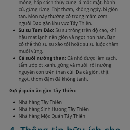
mỏng, hấp cách thủy cùng lá mắc mật, hành
củ, gừng rừng. Thịt thơm, không ngấy, bì giòn
tan. Món này thường có trong mâm cơm
người Dao gần khu vực Tây Thiên.
Su su Tam Đảo:
Su su trồng trên độ cao, khí
hậu mát lạnh nên giòn và ngọt hơn hẳn. Bạn
có thể thử su su xào tỏi hoặc su su luộc chấm
muối vừng.
Cá suối nướng than:
Cá nhỏ được làm sạch,
tẩm ướp ớt xanh, gừng và muối, rồi nướng
nguyên con trên than củi. Da cá giòn, thịt
ngọt, thơm đậm đà không tanh.
Gợi ý quán ăn gần Tây Thiên:
Nhà hàng Tây Thiên
Nhà hàng Sinh Hương Tây Thiên
Nhà hàng Mộc Quán Tây Thiên
4. Thông tin hữu ích cho