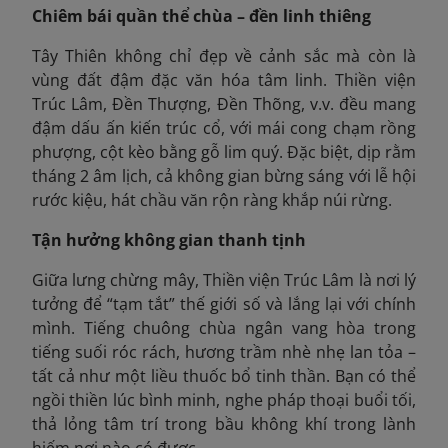
Chiêm bái quần thể chùa – đền linh thiêng
Tây Thiên không chỉ đẹp về cảnh sắc mà còn là
vùng đất đậm đặc văn hóa tâm linh. Thiền viện
Trúc Lâm, Đền Thượng, Đền Thõng, v.v. đều mang
đậm dấu ấn kiến trúc cổ, với mái cong chạm rồng
phượng, cột kèo bằng gỗ lim quý. Đặc biệt, dịp rằm
tháng 2 âm lịch, cả không gian bừng sáng với lễ hội
rước kiệu, hát chầu văn rộn ràng khắp núi rừng.
Tận hưởng không gian thanh tịnh
Giữa lưng chừng mây, Thiền viện Trúc Lâm là nơi lý
tưởng để “tạm tắt” thế giới số và lắng lại với chính
mình. Tiếng chuông chùa ngân vang hòa trong
tiếng suối róc rách, hương trầm nhè nhẹ lan tỏa –
tất cả như một liều thuốc bổ tinh thần. Bạn có thể
ngồi thiền lúc bình minh, nghe pháp thoại buổi tối,
thả lỏng tâm trí trong bầu không khí trong lành
hiếm nơi nào có được.