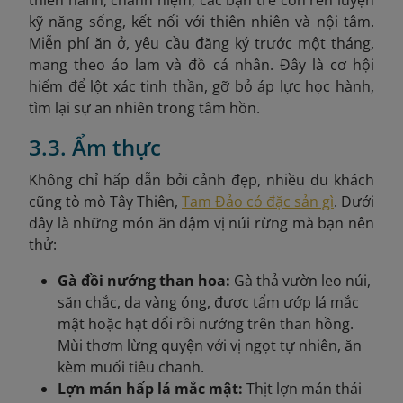
kỹ năng sống, kết nối với thiên nhiên và nội tâm.
Miễn phí ăn ở, yêu cầu đăng ký trước một tháng,
mang theo áo lam và đồ cá nhân. Đây là cơ hội
hiếm để lột xác tinh thần, gỡ bỏ áp lực học hành,
tìm lại sự an nhiên trong tâm hồn.
3.3. Ẩm thực
Không chỉ hấp dẫn bởi cảnh đẹp, nhiều du khách
cũng tò mò Tây Thiên,
Tam Đảo có đặc sản gì
. Dưới
đây là những món ăn đậm vị núi rừng mà bạn nên
thử:
Gà đồi nướng than hoa:
Gà thả vườn leo núi,
săn chắc, da vàng óng, được tẩm ướp lá mắc
mật hoặc hạt dổi rồi nướng trên than hồng.
Mùi thơm lừng quyện với vị ngọt tự nhiên, ăn
kèm muối tiêu chanh.
Lợn mán hấp lá mắc mật:
Thịt lợn mán thái