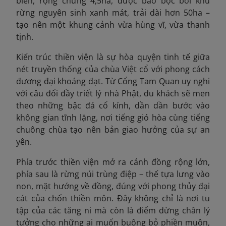
biển, rộng chừng 4,5ha, được bao bọc bởi khu
rừng nguyên sinh xanh mát, trải dài hơn 50ha –
tạo nên một khung cảnh vừa hùng vĩ, vừa thanh
tịnh.
Kiến trúc thiền viện là sự hòa quyện tinh tế giữa
nét truyền thống của chùa Việt cổ với phong cách
đương đại khoáng đạt. Từ Cổng Tam Quan uy nghi
với câu đối đầy triết lý nhà Phật, du khách sẽ men
theo những bậc đá cổ kính, dần dần bước vào
không gian tĩnh lặng, nơi tiếng gió hòa cùng tiếng
chuông chùa tạo nên bản giao hưởng của sự an
yên.
Phía trước thiền viện mở ra cánh đồng rộng lớn,
phía sau là rừng núi trùng điệp – thế tựa lưng vào
non, mặt hướng về đồng, đúng với phong thủy đại
cát của chốn thiền môn. Đây không chỉ là nơi tu
tập của các tăng ni mà còn là điểm dừng chân lý
tưởng cho những ai muốn buông bỏ phiền muộn,