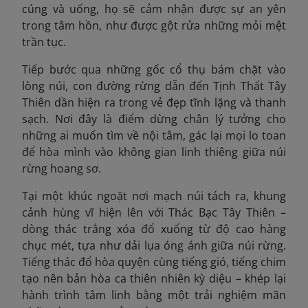
cúng và uống, họ sẽ cảm nhận được sự an yên
trong tâm hồn, như được gột rửa những mỏi mệt
trần tục.
Tiếp bước qua những gốc cổ thụ bám chặt vào
lòng núi, con đường rừng dẫn đến Tịnh Thất Tây
Thiên dần hiện ra trong vẻ đẹp tĩnh lặng và thanh
sạch. Nơi đây là điểm dừng chân lý tưởng cho
những ai muốn tìm về nội tâm, gác lại mọi lo toan
để hòa mình vào không gian linh thiêng giữa núi
rừng hoang sơ.
Tại một khúc ngoặt nơi mạch núi tách ra, khung
cảnh hùng vĩ hiện lên với Thác Bạc Tây Thiên –
dòng thác trắng xóa đổ xuống từ độ cao hàng
chục mét, tựa như dải lụa óng ánh giữa núi rừng.
Tiếng thác đổ hòa quyện cùng tiếng gió, tiếng chim
tạo nên bản hòa ca thiên nhiên kỳ diệu – khép lại
hành trình tâm linh bằng một trải nghiệm mãn