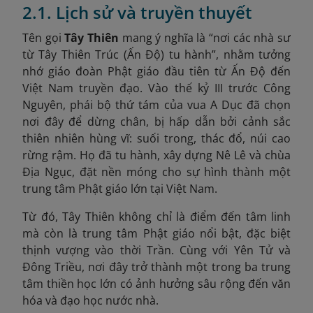
2.1. Lịch sử và truyền thuyết
Tên gọi
Tây Thiên
mang ý nghĩa là “nơi các nhà sư
từ Tây Thiên Trúc (Ấn Độ) tu hành”, nhằm tưởng
nhớ giáo đoàn Phật giáo đầu tiên từ Ấn Độ đến
Việt Nam truyền đạo. Vào thế kỷ III trước Công
Nguyên, phái bộ thứ tám của vua A Dục đã chọn
nơi đây để dừng chân, bị hấp dẫn bởi cảnh sắc
thiên nhiên hùng vĩ: suối trong, thác đổ, núi cao
rừng rậm. Họ đã tu hành, xây dựng Nê Lê và chùa
Địa Ngục, đặt nền móng cho sự hình thành một
trung tâm Phật giáo lớn tại Việt Nam.
Từ đó, Tây Thiên không chỉ là điểm đến tâm linh
mà còn là trung tâm Phật giáo nổi bật, đặc biệt
thịnh vượng vào thời Trần. Cùng với Yên Tử và
Đông Triều, nơi đây trở thành một trong ba trung
tâm thiền học lớn có ảnh hưởng sâu rộng đến văn
hóa và đạo học nước nhà.