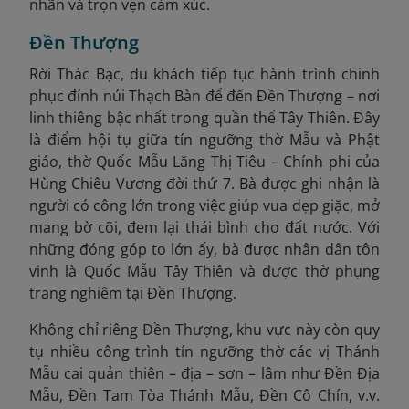
nhãn và trọn vẹn cảm xúc.
Đền Thượng
Rời Thác Bạc, du khách tiếp tục hành trình chinh
phục đỉnh núi Thạch Bàn để đến Đền Thượng – nơi
linh thiêng bậc nhất trong quần thể Tây Thiên. Đây
là điểm hội tụ giữa tín ngưỡng thờ Mẫu và Phật
giáo, thờ Quốc Mẫu Lăng Thị Tiêu – Chính phi của
Hùng Chiêu Vương đời thứ 7. Bà được ghi nhận là
người có công lớn trong việc giúp vua dẹp giặc, mở
mang bờ cõi, đem lại thái bình cho đất nước. Với
những đóng góp to lớn ấy, bà được nhân dân tôn
vinh là Quốc Mẫu Tây Thiên và được thờ phụng
trang nghiêm tại Đền Thượng.
Không chỉ riêng Đền Thượng, khu vực này còn quy
tụ nhiều công trình tín ngưỡng thờ các vị Thánh
Mẫu cai quản thiên – địa – sơn – lâm như Đền Địa
Mẫu, Đền Tam Tòa Thánh Mẫu, Đền Cô Chín, v.v.