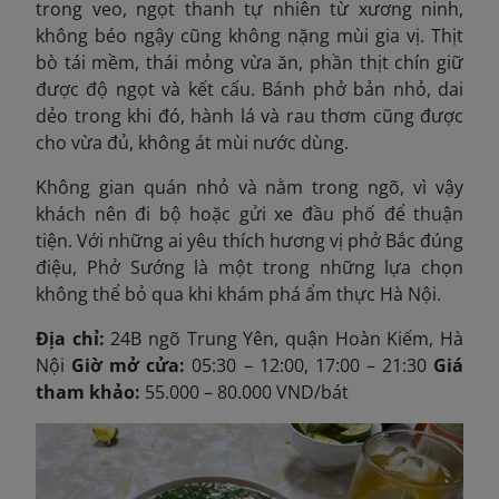
trong veo, ngọt thanh tự nhiên từ xương ninh,
không béo ngậy cũng không nặng mùi gia vị. Thịt
bò tái mềm, thái mỏng vừa ăn, phần thịt chín giữ
được độ ngọt và kết cấu. Bánh phở bản nhỏ, dai
dẻo trong khi đó, hành lá và rau thơm cũng được
cho vừa đủ, không át mùi nước dùng.
Không gian quán nhỏ và nằm trong ngõ, vì vậy
khách nên đi bộ hoặc gửi xe đầu phố để thuận
tiện. Với những ai yêu thích hương vị phở Bắc đúng
điệu, Phở Sướng là một trong những lựa chọn
không thể bỏ qua khi khám phá ẩm thực Hà Nội.
Địa chỉ:
24B ngõ Trung Yên, quận Hoàn Kiếm, Hà
Nội
Giờ mở cửa:
05:30 – 12:00, 17:00 – 21:30
Giá
tham khảo:
55.000 – 80.000 VND/bát