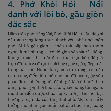
4. Phở Khôi Hói – Nổi
danh với lõi bò, gầu giòn
đặc sắc
Nằm trên phố Hàng Vải, Phở Khôi Hói từ lâu đã ghi
dấu ấn trong lòng thực khách yêu phở nhờ món
phở lõi bò gầu giòn – phần thịt bắp hoa thơm
ngon, ít mỡ nhưng lại có độ giòn sần sật rất riêng.
Khi gọi món, thịt mới được thái trực tiếp để giữ
trọn độ tươi và được trình bày ngay ngắn, đẹp mắt
trong bát phở. Nước dùng ninh từ xương, có màu
nâu trong, điểm lớp mỡ nhẹ tạo độ béo ngậy vừa
phải, được nhiều người đánh giá là “có hồn” theo
đúng phong vị thời bao cấp. Quẩy nóng, tỏi ngâm,
rau thơm đều được chuẩn bị kỹ lưỡng, làm nổi bật
hương vị đậm đà của từng bát phở. Một địa chỉ lý
tưởng cho những ai muốn bắt đầu buổi sáng bằng