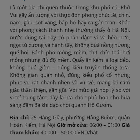
Là một địa chỉ quen thuộc trong khu phố cổ, Phở
Vui gây ấn tượng với thực đơn phong phú: tái, chín,
nạm, gầu, sốt vang, bắp bò hay cả gân trần. Khác
với phong cách thanh nhẹ thường thấy ở Hà Nội,
nước dùng tại đây có phần đậm vị và béo hơn,
ngọt từ xương và hành tây, không quá nồng hương
quế hồi. Bánh phở mỏng, mềm, thịt chín thái hơi
mỏng nhưng đủ độ mềm. Quẩy ăn kèm là loại dẻo,
không quá giòn – đúng kiểu truyền thống xưa.
Không gian quán nhỏ, đúng kiểu phố cổ nhưng
phục vụ rất nhanh nhẹn và vui vẻ, mang lại cảm
giác thân thiện, gần gũi. Với mức giá hợp lý so với
vị trí trung tâm, đây là lựa chọn phù hợp cho bữa
sáng đậm đà khi dạo chơi quanh Hồ Gươm.
Địa chỉ:
25 Hàng Giầy, phường Hàng Buồm, quận
Hoàn Kiếm, Hà Nội
Giờ mở cửa:
06:00 – 01:00
Giá
tham khảo:
40.000 – 50.000 VND/bát