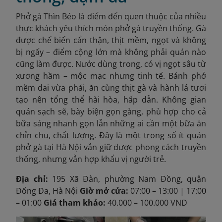
Phở gà Thìn Béo là điểm đến quen thuộc của nhiều
thực khách yêu thích món phở gà truyền thống. Gà
được chế biến cẩn thận, thịt mềm, ngọt và không
bị ngấy – điểm cộng lớn mà không phải quán nào
cũng làm được. Nước dùng trong, có vị ngọt sâu từ
xương hầm – mộc mạc nhưng tinh tế. Bánh phở
mềm dai vừa phải, ăn cùng thịt gà và hành lá tươi
tạo nên tổng thể hài hòa, hấp dẫn. Không gian
quán sạch sẽ, bày biện gọn gàng, phù hợp cho cả
bữa sáng nhanh gọn lẫn những ai cần một bữa ăn
chỉn chu, chất lượng. Đây là một trong số ít quán
phở gà tại Hà Nội vẫn giữ được phong cách truyền
thống, nhưng vẫn hợp khẩu vị người trẻ.
Địa chỉ:
195 Xã Đàn, phường Nam Đồng, quận
Đống Đa, Hà Nội
Giờ mở cửa:
07:00 – 13:00 | 17:00
– 01:00
Giá tham khảo:
40.000 – 100.000 VND