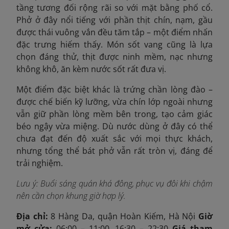
tầng tương đối rộng rãi so với mặt bằng phố cổ.
Phở ở đây nổi tiếng với phần thịt chín, nạm, gầu
được thái vuông vắn đều tăm tắp – một điểm nhấn
đặc trưng hiếm thấy. Món sốt vang cũng là lựa
chọn đáng thử, thịt được ninh mềm, nạc nhưng
không khô, ăn kèm nước sốt rất đưa vị.
Một điểm đặc biệt khác là trứng chần lòng đào –
được chế biến kỹ lưỡng, vừa chín lớp ngoài nhưng
vẫn giữ phần lòng mềm bên trong, tạo cảm giác
béo ngậy vừa miệng. Dù nước dùng ở đây có thể
chưa đạt đến độ xuất sắc với mọi thực khách,
nhưng tổng thể bát phở vẫn rất tròn vị, đáng để
trải nghiệm.
Lưu ý: Buổi sáng quán khá đông, phục vụ đôi khi chậm
nên cần chọn khung giờ hợp lý.
Địa chỉ:
8 Hàng Da, quận Hoàn Kiếm, Hà Nội
Giờ
mở cửa:
06:00 – 11:00, 16:30 – 22:30
Giá tham