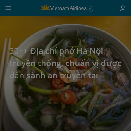
30++ Địa chỉ phở Hà Nội
truyền thống, chuẩn vị được
dân sành ăn truyền tai