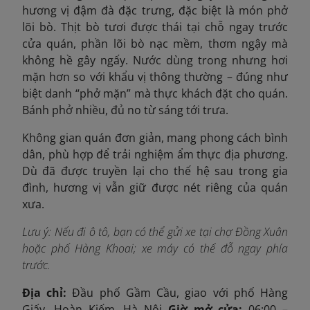
hương vị đậm đà đặc trưng, đặc biệt là món phở
lõi bò.
Thịt bò tươi được thái tại chỗ ngay trước
cửa quán, phần lõi bò nạc mềm, thơm ngậy mà
không hề gây ngấy. Nước dùng trong nhưng hơi
mặn hơn so với khẩu vị thông thường – đúng như
biệt danh “phở mặn” mà thực khách đặt cho quán.
Bánh phở nhiều, đủ no từ sáng tới trưa.
Không gian quán đơn giản, mang phong cách bình
dân, phù hợp để trải nghiệm ẩm thực địa phương.
Dù đã được truyền lại cho thế hệ sau trong gia
đình, hương vị vẫn giữ được nét riêng của quán
xưa.
Lưu ý: Nếu đi ô tô, bạn có thể gửi xe tại chợ Đồng Xuân
hoặc phố Hàng Khoai; xe máy có thể đỗ ngay phía
trước.
Địa chỉ:
Đầu phố Gầm Cầu, giao với phố Hàng
Giấy, Hoàn Kiếm, Hà Nội
Giờ mở cửa:
06:00 –