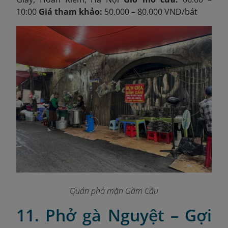
10:00
Giá tham khảo:
50.000 – 80.000 VND/bát
Quán phở mặn Gầm Cầu
11. Phở gà Nguyệt – Gợi