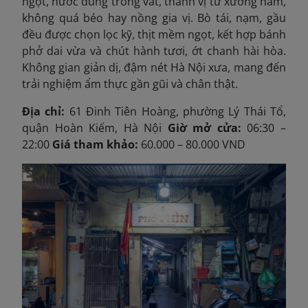
ngọt, nước dùng trong vắt, thanh vị từ xương hầm,
không quá béo hay nồng gia vị. Bò tái, nạm, gầu
đều được chọn lọc kỹ, thịt mềm ngọt, kết hợp bánh
phở dai vừa và chút hành tươi, ớt chanh hài hòa.
Không gian giản dị, đậm nét Hà Nội xưa, mang đến
trải nghiệm ẩm thực gần gũi và chân thật.
Địa chỉ:
61 Đinh Tiên Hoàng, phường Lý Thái Tổ,
quận Hoàn Kiếm, Hà Nội
Giờ mở cửa:
06:30 –
22:00
Giá tham khảo:
60.000 – 80.000 VND