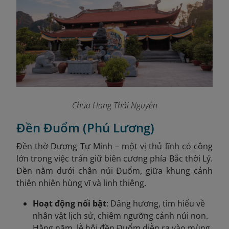
Chùa Hang Thái Nguyên
Đền Đuổm (Phú Lương)
Đền thờ Dương Tự Minh – một vị thủ lĩnh có công
lớn trong việc trấn giữ biên cương phía Bắc thời Lý.
Đền nằm dưới chân núi Đuổm, giữa khung cảnh
thiên nhiên hùng vĩ và linh thiêng.
Hoạt động nổi bật
: Dâng hương, tìm hiểu về
nhân vật lịch sử, chiêm ngưỡng cảnh núi non.
Hằng năm, lễ hội đền Đuổm diễn ra vào mùng