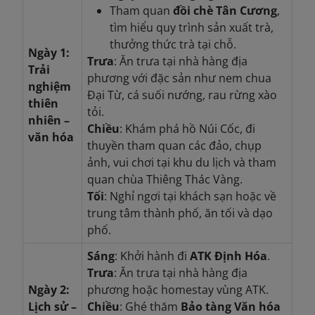
Tham quan
đồi chè Tân Cương
,
tìm hiểu quy trình sản xuất trà,
thưởng thức trà tại chỗ.
Ngày 1:
Trưa
: Ăn trưa tại nhà hàng địa
Trải
phương với đặc sản như nem chua
nghiệm
Đại Từ, cá suối nướng, rau rừng xào
thiên
tỏi.
nhiên –
Chiều
: Khám phá hồ Núi Cốc, đi
văn hóa
thuyền tham quan các đảo, chụp
ảnh, vui chơi tại khu du lịch và tham
quan chùa Thiêng Thác Vàng.
Tối
: Nghỉ ngơi tại khách sạn hoặc về
trung tâm thành phố, ăn tối và dạo
phố.
Sáng
: Khởi hành đi
ATK Định Hóa
.
Trưa
: Ăn trưa tại nhà hàng địa
Ngày 2:
phương hoặc homestay vùng ATK.
Lịch sử –
Chiều
: Ghé thăm
Bảo tàng Văn hóa