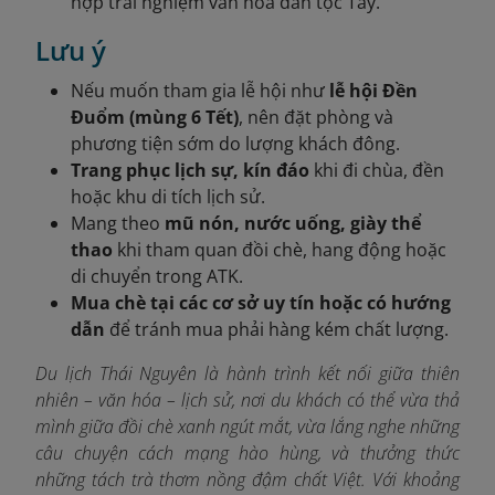
hợp trải nghiệm văn hóa dân tộc Tày.
Lưu ý
Nếu muốn tham gia lễ hội như
lễ hội Đền
Đuổm (mùng 6 Tết)
, nên đặt phòng và
phương tiện sớm do lượng khách đông.
Trang phục lịch sự, kín đáo
khi đi chùa, đền
hoặc khu di tích lịch sử.
Mang theo
mũ nón, nước uống, giày thể
thao
khi tham quan đồi chè, hang động hoặc
di chuyển trong ATK.
Mua chè tại các cơ sở uy tín hoặc có hướng
dẫn
để tránh mua phải hàng kém chất lượng.
Du lịch Thái Nguyên là hành trình kết nối giữa thiên
nhiên – văn hóa – lịch sử, nơi du khách có thể vừa thả
mình giữa đồi chè xanh ngút mắt, vừa lắng nghe những
câu chuyện cách mạng hào hùng, và thưởng thức
những tách trà thơm nồng đậm chất Việt. Với khoảng