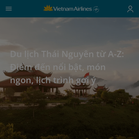
Du lịch Thái Nguyên từ A-Z:
Điểm đến nổi bật, món
ngon, lịch trình gợi ý