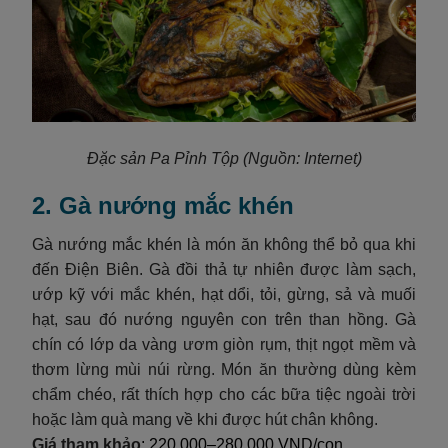
Đặc sản Pa Pỉnh Tộp
(Nguồn: Internet)
2. Gà nướng mắc khén
Gà nướng mắc khén là món ăn không thể bỏ qua khi
đến Điện Biên. Gà đồi thả tự nhiên được làm sạch,
ướp kỹ với mắc khén, hạt dổi, tỏi, gừng, sả và muối
hạt, sau đó nướng nguyên con trên than hồng. Gà
chín có lớp da vàng ươm giòn rụm, thịt ngọt mềm và
thơm lừng mùi núi rừng. Món ăn thường dùng kèm
chẩm chéo, rất thích hợp cho các bữa tiệc ngoài trời
hoặc làm quà mang về khi được hút chân không.
Giá tham khảo
: 220.000–280.000 VND/con