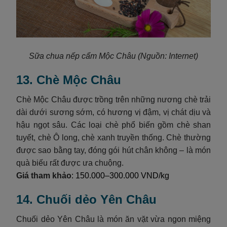
Sữa chua nếp cẩm Mộc Châu (Nguồn: Internet)
13. Chè Mộc Châu
Chè Mộc Châu được trồng trên những nương chè trải
dài dưới sương sớm, có hương vị đậm, vị chát dịu và
hậu ngọt sâu. Các loại chè phổ biến gồm chè shan
tuyết, chè Ô long, chè xanh truyền thống. Chè thường
được sao bằng tay, đóng gói hút chân không – là món
quà biếu rất được ưa chuộng.
Giá tham khảo
: 150.000–300.000 VND/kg
14. Chuối dẻo Yên Châu
Chuối dẻo Yên Châu là món ăn vặt vừa ngon miệng