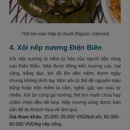
Thịt lợn mán hấp lá chuối
(Nguồn: Internet)
4. Xôi nếp nương Điện Biên
Xôi nếp nương là niềm tự hào của người dân vùng
cao Điện Biên. Nếp được trồng trên nương cao, hạt
căng, trắng đục, khi đồ lên dẻo mềm, thơm ngậy
nhưng không dính tay. Món xôi có thể để nguyên màu
trắng hoặc trộn thêm lá cẩm, nghệ, gấc tạo màu tự
nhiên. Xôi ăn cùng gà nướng, thịt lợn muối chua hay
chẩm chéo đều rất hợp. Nếp nương cũng được bán
sẵn để du khách mua về làm quà.
Giá tham khảo
: 25.000–35.000 VND/bát xôi; 60.000–
80.000 VND/kg nếp sống