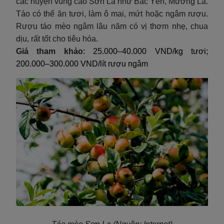
các huyện vùng cao Sơn La như Bắc Yên, Mường La.
Táo có thể ăn tươi, làm ô mai, mứt hoặc ngâm rượu.
Rượu táo mèo ngâm lâu năm có vị thơm nhẹ, chua
dịu, rất tốt cho tiêu hóa.
Giá tham khảo
: 25.000–40.000 VND/kg tươi;
200.000–300.000 VND/lít rượu ngâm