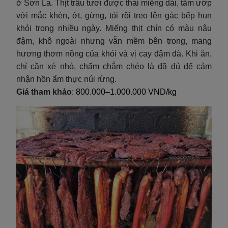
ở Sơn La. Thịt trâu tươi được thái miếng dài, tẩm ướp
với mắc khén, ớt, gừng, tỏi rồi treo lên gác bếp hun
khói trong nhiều ngày. Miếng thịt chín có màu nâu
đậm, khô ngoài nhưng vẫn mềm bên trong, mang
hương thơm nồng của khói và vị cay đậm đà. Khi ăn,
chỉ cần xé nhỏ, chấm chẳm chéo là đã đủ để cảm
nhận hồn ẩm thực núi rừng.
Giá tham khảo
: 800.000–1.000.000 VND/kg