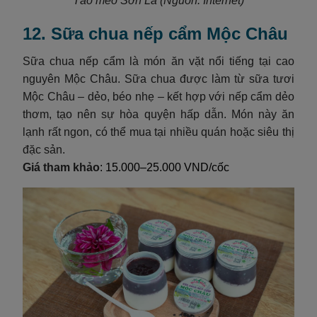
Táo mèo Sơn La
(Nguồn: Internet)
12. Sữa chua nếp cẩm Mộc Châu
Sữa chua nếp cẩm là món ăn vặt nổi tiếng tại cao
nguyên Mộc Châu. Sữa chua được làm từ sữa tươi
Mộc Châu – dẻo, béo nhẹ – kết hợp với nếp cẩm dẻo
thơm, tạo nên sự hòa quyện hấp dẫn. Món này ăn
lạnh rất ngon, có thể mua tại nhiều quán hoặc siêu thị
đặc sản.
Giá tham khảo
: 15.000–25.000 VND/cốc