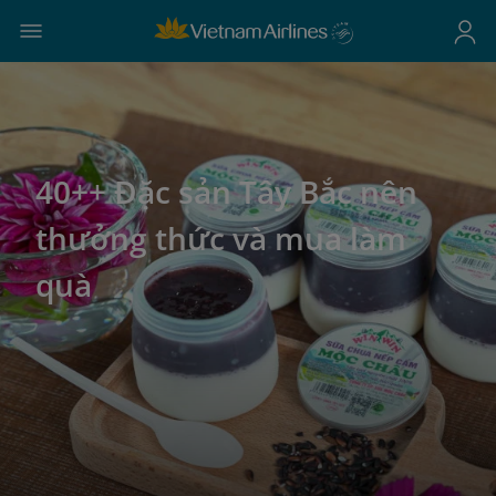
40++ Đặc sản Tây Bắc nên
thưởng thức và mua làm
quà