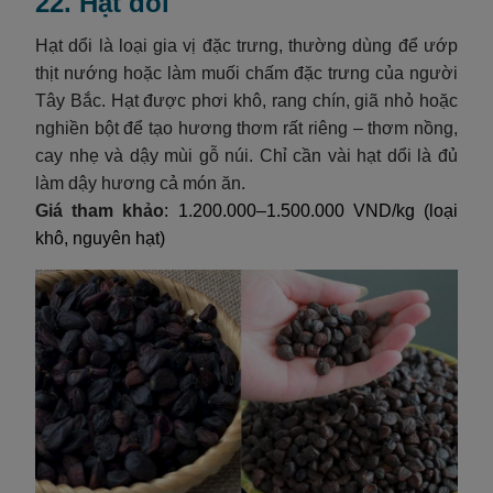
22. Hạt dổi
Hạt dổi là loại gia vị đặc trưng, thường dùng để ướp
thịt nướng hoặc làm muối chấm đặc trưng của người
Tây Bắc. Hạt được phơi khô, rang chín, giã nhỏ hoặc
nghiền bột để tạo hương thơm rất riêng – thơm nồng,
cay nhẹ và dậy mùi gỗ núi. Chỉ cần vài hạt dổi là đủ
làm dậy hương cả món ăn.
Giá tham khảo
: 1.200.000–1.500.000 VND/kg (loại
khô, nguyên hạt)