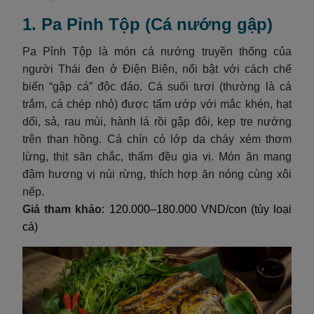
1. Pa Pỉnh Tộp (Cá nướng gập)
Pa Pỉnh Tộp là món cá nướng truyền thống của
người Thái đen ở Điện Biên, nổi bật với cách chế
biến “gập cá” độc đáo. Cá suối tươi (thường là cá
trắm, cá chép nhỏ) được tẩm ướp với mắc khén, hạt
dổi, sả, rau mùi, hành lá rồi gập đôi, kẹp tre nướng
trên than hồng. Cá chín có lớp da cháy xém thơm
lừng, thịt săn chắc, thấm đều gia vị. Món ăn mang
đậm hương vị núi rừng, thích hợp ăn nóng cùng xôi
nếp.
Giá tham khảo
: 120.000–180.000 VND/con (tùy loại
cá)