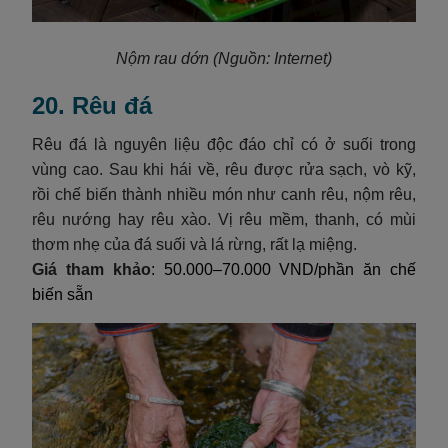
Nộm rau dớn
(Nguồn: Internet)
20. Rêu đá
Rêu đá là nguyên liệu độc đáo chỉ có ở suối trong
vùng cao. Sau khi hái về, rêu được rửa sạch, vò kỹ,
rồi chế biến thành nhiều món như canh rêu, nộm rêu,
rêu nướng hay rêu xào. Vị rêu mềm, thanh, có mùi
thơm nhẹ của đá suối và lá rừng, rất lạ miệng.
Giá tham khảo
: 50.000–70.000 VND/phần ăn chế
biến sẵn