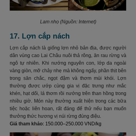
Lam nhọ
(Nguồn: Internet)
17. Lợn cắp nách
Lợn cắp nách là giống lợn nhỏ bản địa, được người
dân vùng cao Lai Châu nuôi thả rông, ăn rau rừng và
ngô tự nhiên. Khi nướng nguyên con, lớp da ngoài
vàng giòn, mỡ chảy nhẹ mà không ngấy, phần thịt bên
trong săn chắc, ngọt đậm và thơm mùi khói. Lợn
thường được ướp cùng gia vị đặc trưng như mắc
khén, hạt dổi, lá thơm rồi nướng trên than hồng trong
nhiều giờ. Món này thường xuất hiện trong các bữa
tiệc hoặc liên hoan, rất đáng để thử nếu bạn muốn
thưởng thức hương vị núi rừng đúng điệu.
Giá tham khảo
: 150.000–250.000 VND/kg