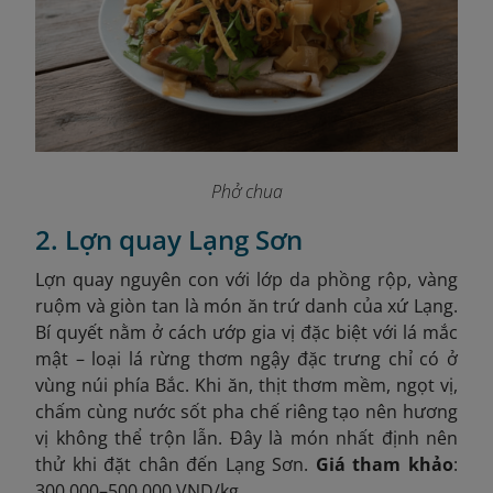
Phở chua
2. Lợn quay Lạng Sơn
Lợn quay nguyên con với lớp da phồng rộp, vàng
ruộm và giòn tan là món ăn trứ danh của xứ Lạng.
Bí quyết nằm ở cách ướp gia vị đặc biệt với lá mắc
mật – loại lá rừng thơm ngậy đặc trưng chỉ có ở
vùng núi phía Bắc. Khi ăn, thịt thơm mềm, ngọt vị,
chấm cùng nước sốt pha chế riêng tạo nên hương
vị không thể trộn lẫn. Đây là món nhất định nên
thử khi đặt chân đến Lạng Sơn.
Giá tham khảo
:
300.000–500.000 VND/kg