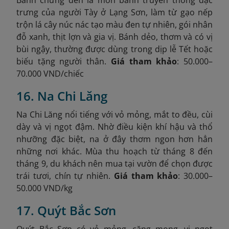
Bánh chưng đen là món bánh truyền thống đặc
trưng của người Tày ở Lạng Sơn, làm từ gạo nếp
trộn lá cây núc nác tạo màu đen tự nhiên, gói nhân
đỗ xanh, thịt lợn và gia vị. Bánh dẻo, thơm và có vị
bùi ngậy, thường được dùng trong dịp lễ Tết hoặc
biếu tặng người thân.
Giá tham khảo
: 50.000–
70.000 VND/chiếc
16. Na Chi Lăng
Na Chi Lăng nổi tiếng với vỏ mỏng, mắt to đều, cùi
dày và vị ngọt đậm. Nhờ điều kiện khí hậu và thổ
nhưỡng đặc biệt, na ở đây thơm ngon hơn hẳn
những nơi khác. Mùa thu hoạch từ tháng 8 đến
tháng 9, du khách nên mua tại vườn để chọn được
trái tươi, chín tự nhiên.
Giá tham khảo
: 30.000–
50.000 VND/kg
17. Quýt Bắc Sơn