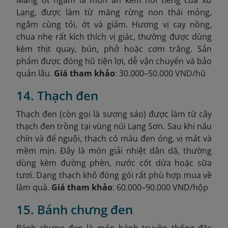
Măng ớt ngâm là món ăn kèm nổi tiếng của xứ
Lạng, được làm từ măng rừng non thái mỏng,
ngâm cùng tỏi, ớt và giấm. Hương vị cay nồng,
chua nhẹ rất kích thích vị giác, thường được dùng
kèm thịt quay, bún, phở hoặc cơm trắng. Sản
phẩm được đóng hũ tiện lợi, dễ vận chuyển và bảo
quản lâu.
Giá tham khảo
: 30.000–50.000 VND/hũ
14. Thạch đen
Thạch đen (còn gọi là sương sáo) được làm từ cây
thạch đen trồng tại vùng núi Lạng Sơn. Sau khi nấu
chín và để nguội, thạch có màu đen óng, vị mát và
mềm mịn. Đây là món giải nhiệt dân dã, thường
dùng kèm đường phèn, nước cốt dừa hoặc sữa
tươi. Dạng thạch khô đóng gói rất phù hợp mua về
làm quà.
Giá tham khảo
: 60.000–90.000 VND/hộp
15. Bánh chưng đen