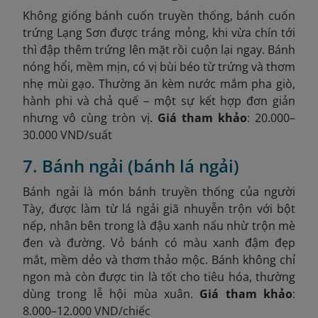
Không giống bánh cuốn truyền thống, bánh cuốn
trứng Lạng Sơn được tráng mỏng, khi vừa chín tới
thì đập thêm trứng lên mặt rồi cuộn lại ngay. Bánh
nóng hổi, mềm mịn, có vị bùi béo từ trứng và thơm
nhẹ mùi gạo. Thường ăn kèm nước mắm pha giò,
hành phi và chả quế – một sự kết hợp đơn giản
nhưng vô cùng tròn vị.
Giá tham khảo
: 20.000–
30.000 VND/suất
7. Bánh ngải (bánh lá ngải)
Bánh ngải là món bánh truyền thống của người
Tày, được làm từ lá ngải giã nhuyễn trộn với bột
nếp, nhân bên trong là đậu xanh nấu nhừ trộn mè
đen và đường. Vỏ bánh có màu xanh đậm đẹp
mắt, mềm dẻo và thơm thảo mộc. Bánh không chỉ
ngon mà còn được tin là tốt cho tiêu hóa, thường
dùng trong lễ hội mùa xuân.
Giá tham khảo
:
8.000–12.000 VND/chiếc