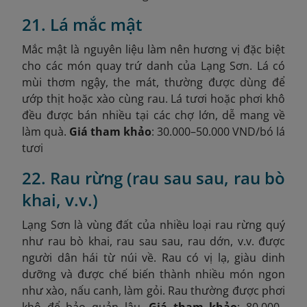
21. Lá mắc mật
Mắc mật là nguyên liệu làm nên hương vị đặc biệt
cho các món quay trứ danh của Lạng Sơn. Lá có
mùi thơm ngậy, the mát, thường được dùng để
ướp thịt hoặc xào cùng rau. Lá tươi hoặc phơi khô
đều được bán nhiều tại các chợ lớn, dễ mang về
làm quà.
Giá tham khảo
: 30.000–50.000 VND/bó lá
tươi
22. Rau rừng (rau sau sau, rau bò
khai, v.v.)
Lạng Sơn là vùng đất của nhiều loại rau rừng quý
như rau bò khai, rau sau sau, rau dớn, v.v. được
người dân hái từ núi về. Rau có vị lạ, giàu dinh
dưỡng và được chế biến thành nhiều món ngon
như xào, nấu canh, làm gỏi. Rau thường được phơi
khô để bảo quản lâu.
Giá tham khảo
: 80.000–