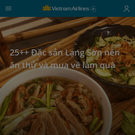
25++ Đặc sản Lạng Sơn nên
ăn thử và mua về làm quà