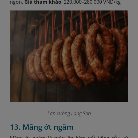
ngon.
Giá tham khảo
: 220.000–280.000 VND/kg
Lạp xưởng Lạng Sơn
13. Măng ớt ngâm