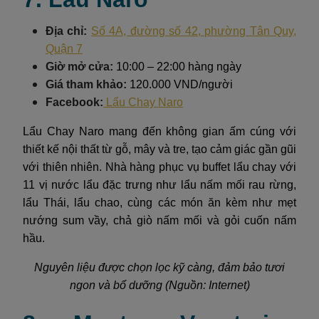
Địa chỉ:
Số 4A, đường số 42, phường Tân Quy,
Quận 7
Giờ mở cửa:
10:00 – 22:00 hàng ngày
Giá tham khảo:
120.000 VND/người
Facebook:
Lẩu Chay Naro
Lẩu Chay Naro mang đến không gian ấm cúng với
thiết kế nội thất từ gỗ, mây và tre, tạo cảm giác gần gũi
với thiên nhiên. Nhà hàng phục vụ buffet lẩu chay với
11 vị nước lẩu đặc trưng như lẩu nấm mối rau rừng,
lẩu Thái, lẩu chao, cùng các món ăn kèm như mẹt
nướng sum vầy, chả giò nấm mối và gỏi cuốn nấm
hầu.
Nguyên liệu được chọn lọc kỹ càng, đảm bảo tươi
ngon và bổ dưỡng (Nguồn: Internet)