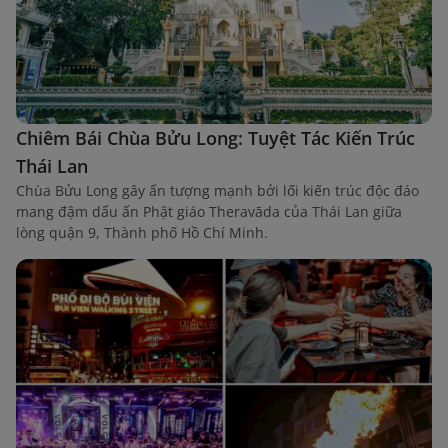
Chiêm Bái Chùa Bửu Long: Tuyệt Tác Kiến Trúc
Thái Lan
Chùa Bửu Long gây ấn tượng mạnh bởi lối kiến trúc độc đáo
mang đậm dấu ấn Phật giáo Theravāda của Thái Lan giữa
lòng quận 9, Thành phố Hồ Chí Minh.