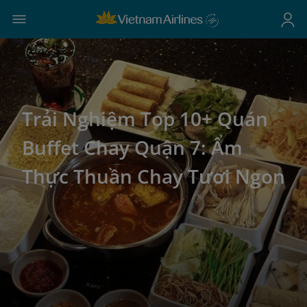
Trải Nghiệm Top 10+ Quán
Buffet Chay Quận 7: Ẩm
Thực Thuần Chay Tươi Ngon