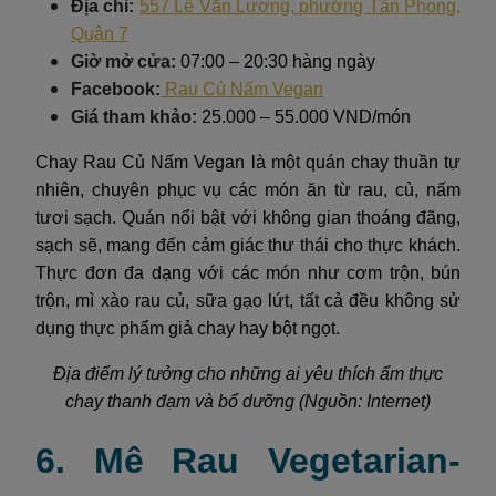
Địa chỉ:
557 Lê Văn Lương, phường Tân Phong,
Quận 7
Giờ mở cửa:
07:00 – 20:30 hàng ngày
Facebook:
Rau Củ Nấm Vegan
Giá tham khảo:
25.000 – 55.000 VND/món
Chay Rau Củ Nấm Vegan là một quán chay thuần tự
nhiên, chuyên phục vụ các món ăn từ rau, củ, nấm
tươi sạch. Quán nổi bật với không gian thoáng đãng,
sạch sẽ, mang đến cảm giác thư thái cho thực khách.
Thực đơn đa dạng với các món như cơm trộn, bún
trộn, mì xào rau củ, sữa gạo lứt, tất cả đều không sử
dụng thực phẩm giả chay hay bột ngọt.
Địa điểm lý tưởng cho những ai yêu thích ẩm thực
chay thanh đạm và bổ dưỡng (Nguồn: Internet)
6. Mê Rau Vegetarian-