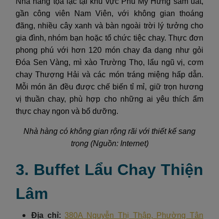
Nhà hàng tọa lạc tại khu vực Phú Mỹ Hưng sầm uất,
gần công viên Nam Viên, với không gian thoáng
đãng, nhiều cây xanh và bàn ngoài trời lý tưởng cho
gia đình, nhóm bạn hoặc tổ chức tiệc chay. Thực đơn
phong phú với hơn 120 món chay đa dạng như gỏi
Đóa Sen Vàng, mì xào Trường Thọ, lẩu ngũ vị, cơm
chay Thượng Hải và các món tráng miệng hấp dẫn.
Mỗi món ăn đều được chế biến tỉ mỉ, giữ trọn hương
vị thuần chay, phù hợp cho những ai yêu thích ẩm
thực chay ngon và bổ dưỡng.
Nhà hàng có không gian rộng rãi với thiết kế sang
trọng (Nguồn: Internet)
3. Buffet Lẩu Chay Thiện
Lâm
Địa chỉ:
380A Nguyễn Thị Thập, Phường Tân