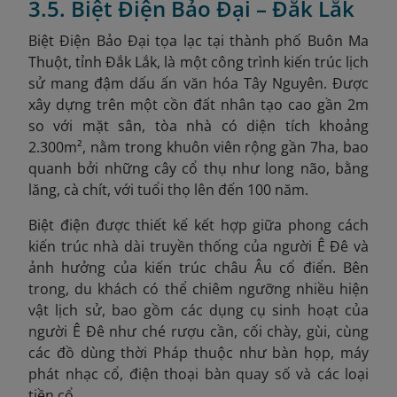
3.5. Biệt Điện Bảo Đại – Đắk Lắk
Biệt Điện Bảo Đại tọa lạc tại thành phố Buôn Ma
Thuột, tỉnh Đắk Lắk, là một công trình kiến trúc lịch
sử mang đậm dấu ấn văn hóa Tây Nguyên. Được
xây dựng trên một cồn đất nhân tạo cao gần 2m
so với mặt sân, tòa nhà có diện tích khoảng
2.300m², nằm trong khuôn viên rộng gần 7ha, bao
quanh bởi những cây cổ thụ như long não, bằng
lăng, cà chít, với tuổi thọ lên đến 100 năm.
Biệt điện được thiết kế kết hợp giữa phong cách
kiến trúc nhà dài truyền thống của người Ê Đê và
ảnh hưởng của kiến trúc châu Âu cổ điển. Bên
trong, du khách có thể chiêm ngưỡng nhiều hiện
vật lịch sử, bao gồm các dụng cụ sinh hoạt của
người Ê Đê như ché rượu cần, cối chày, gùi, cùng
các đồ dùng thời Pháp thuộc như bàn họp, máy
phát nhạc cổ, điện thoại bàn quay số và các loại
tiền cổ.