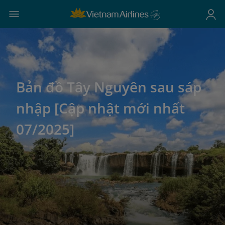
Bản đồ Tây Nguyên sau sáp
nhập [Cập nhật mới nhất
07/2025]