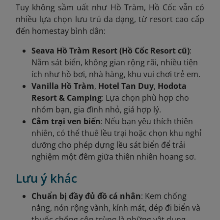
Tuy không sầm uất như Hồ Tràm, Hồ Cốc vẫn có
nhiều lựa chọn lưu trú đa dạng, từ resort cao cấp
đến homestay bình dân:
Seava Hồ Tràm Resort (Hồ Cốc Resort cũ)
:
Nằm sát biển, không gian rộng rãi, nhiều tiện
ích như hồ bơi, nhà hàng, khu vui chơi trẻ em.
Vanilla Hồ Tràm
,
Hotel Tan Duy
,
Hodota
Resort & Camping
: Lựa chọn phù hợp cho
nhóm bạn, gia đình nhỏ, giá hợp lý.
Cắm trại ven biển
: Nếu bạn yêu thích thiên
nhiên, có thể thuê lều trại hoặc chọn khu nghỉ
dưỡng cho phép dựng lều sát biển để trải
nghiệm một đêm giữa thiên nhiên hoang sơ.
Lưu ý khác
Chuẩn bị đầy đủ đồ cá nhân
: Kem chống
nắng, nón rộng vành, kính mát, dép đi biển và
thuốc chống côn trùng là những vật dụng