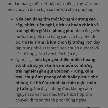
nơi lại mang một nét hấp dẫn riêng, tùy vào mục
tiêu chuyến đi mà bạn có thể lựa chọn phù hợp
.
Nếu bạn đang tìm một kỳ nghỉ dưỡng cao
cấp, nhiều tiện nghi, dịch vụ hoàn chỉnh và
trải nghiệm giải trí phong phú
như công viên
nước, sân golf, nhà hàng cao cấp hay phố đi
bộ, thì
Hồ Tràm là lựa chọn lý tưởng
. Nơi đây
tập trung nhiều resort 5 sao chuẩn quốc tế và
các tổ hợp giải trí ven biển hiện đại.
Ngược lại,
nếu bạn yêu thiên nhiên hoang
sơ, thích sự yên tĩnh và muốn có những
trải nghiệm gần gũi với biển – rừng, cắm
trại, chụp ảnh phong cảnh hoặc picnic nhẹ
nhàng
, thì
Hồ Cốc chính là chốn nghỉ chân
lý tưởng
. Nơi đây ít đông đúc, khung cảnh
nguyên sơ và mộc mạc hơn, thích hợp cho
chuyến đi "trốn thành phố" đúng nghĩa.