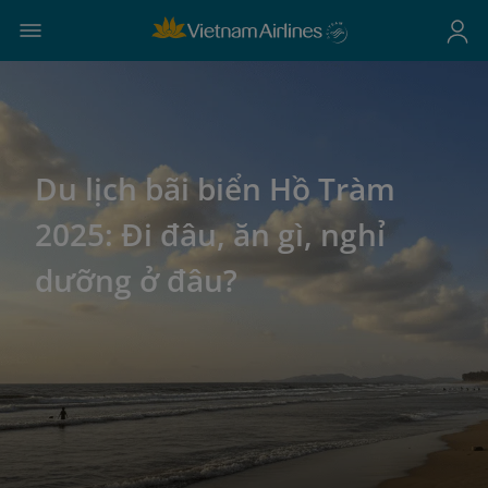
Du lịch bãi biển Hồ Tràm
2025: Đi đâu, ăn gì, nghỉ
dưỡng ở đâu?