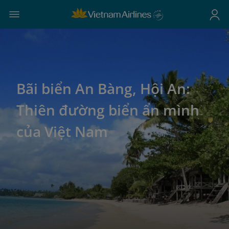
Bãi biển An Bàng, Hội An:
Thiên đường biển ẩn mình
của Việt Nam