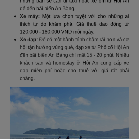
nhưng bạn sẽ cần đi taxi hoặc xe ôm từ Hội An
để đến bãi biển An Bàng.
Xe máy:
Một lựa chọn tuyệt vời cho những ai
thích tự do khám phá. Giá thuê dao động từ
120.000 - 180.000 VND mỗi ngày.
Xe đạp:
Để có một hành trình chậm rãi hơn và cơ
hội tận hưởng vùng quê, đạp xe từ Phố cổ Hội An
đến bãi biển An Bàng chỉ mất 15 - 20 phút. Nhiều
khách sạn và homestay ở Hội An cung cấp xe
đạp miễn phí hoặc cho thuê với giá rất phải
chăng.