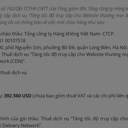
 số 742/QĐ-TCTHK-CNTT của Tổng giám đốc Tổng công ty Hàng kh
 cấp dịch vụ “Tăng tốc độ truy cập cho Website thương mại đi
úng tôi xin thông báo về việc mời chào hàng như sau:
chào thầu: Tổng công ty Hàng không Việt Nam- CTCP.
 01 00107518
200, phố Nguyễn Sơn, phường Bồ Đề, quận Long Biên, Hà Nội
: Thuê dịch vụ “Tăng tốc độ truy cập cho Website thương mạ
work (CDN)”.
huê dịch vụ
ụ:
392.560 USD
(chưa bao gồm thuế VAT và các chi phí liên 
ủa gói thầu: Thuê dịch vụ “Tăng tốc độ truy cập cho
t Delivery Network”.