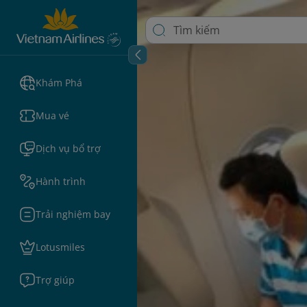
Khám Phá
Mua vé
Dịch vụ bổ trợ
Hành trình
Trải nghiệm bay
Lotusmiles
Trợ giúp