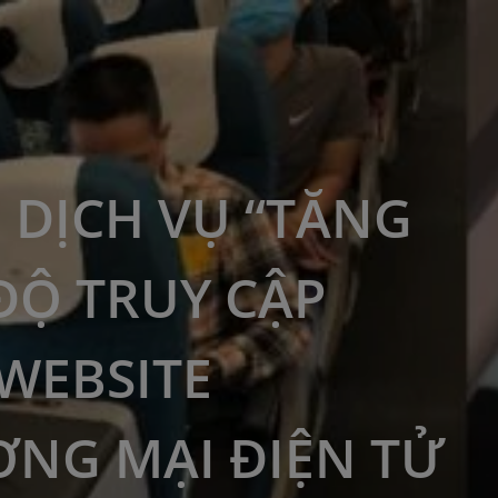
 DỊCH VỤ “TĂNG
ĐỘ TRUY CẬP
WEBSITE
NG MẠI ĐIỆN TỬ