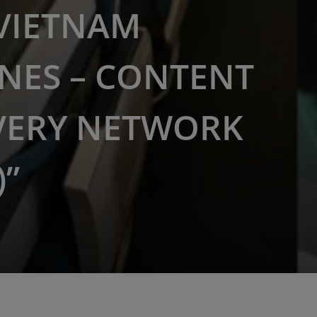
VIETNAM
INES – CONTENT
VERY NETWORK
)”