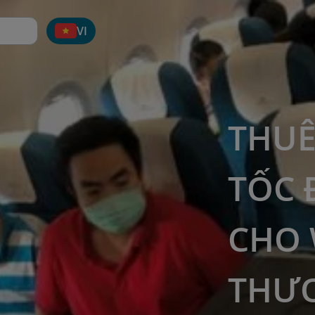
VI
THUÊ
TỐC 
CHO 
THƯƠ