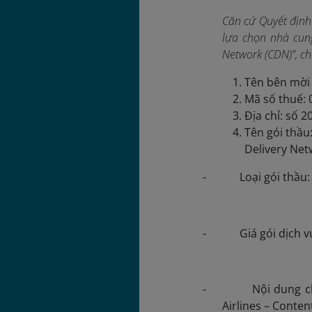
Căn cứ Quyết định
lựa chọn nhà cung
Network (CDN)”, ch
Tên bên mời 
Mã số thuế:
Địa chỉ: số 
Tên gói thầu
Delivery Net
- Loại gói thầu: t
- Giá gói dịch v
- Nội dung chính c
Airlines – Conten